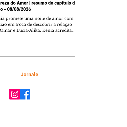
reza do Amor | resumo do capítulo de
o - 08/08/2026
nia promete uma noite de amor com
tião em troca de descobrir a relação
 Omar e Lúcia/Alika. Kênia acredita
inta esteja mesmo ao lado de Jendal, e
o convite para jantar com os dois.
 desabafa com Casemiro e conta que
ília de Lúcia/Alika tem uma dívida
mar. Ana Maria vai à casa de Manoel
estratada por Fortunato. José e Omar
tam sobre a possível jazida de
Siga
Jornale
tênio na região. Virgínia provoca
nes na frente de Marta. Binta s