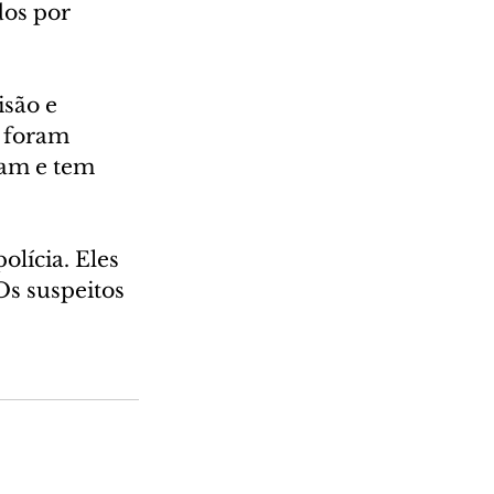
dos por 
isão e 
 foram 
dam e tem 
lícia. Eles 
s suspeitos 