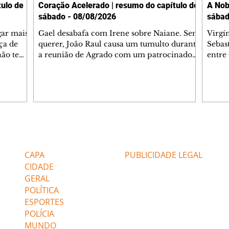
ulo de
Coração Acelerado | resumo do capítulo de
A Nob
sábado - 08/08/2026
sábad
gar mais
Gael desabafa com Irene sobre Naiane. Sem
Virgí
ça de
querer, João Raul causa um tumulto durante
Sebas
 não tem
a reunião de Agrado com um patrocinador.
entre
ia.
Zilá orienta Osmar a seguir Cinara, que
que B
ão de
percebe a movimentação e alerta Ronei.
nega 
ntino
Palhares confronta Cinara sobre a
Tonho
aproximação com Ronei. Eduarda pensa
a fam
una no
em pedir a Valéria para ficar com Sol. Gael
com O
a. Dora
decide terminar com Naiane. João Raul
e é d
m
inventa para Agrado que não está
comen
Editorias
Editais Certificados
Lyris
conseguindo conviver com seu sucesso, e
tungs
urante de
termina o relacionamento dos dois.
Dióge
CAPA
PUBLICIDADE LEGAL
CIDADE
GERAL
POLÍTICA
ESPORTES
POLÍCIA
MUNDO