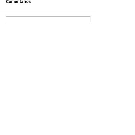
Comentários
Escreva um comentário
Últimas Notícias
Horóscopo - 09/08/2026
Tenha seu Mapa Astral de
nascimento, o Mapa astral do Ano