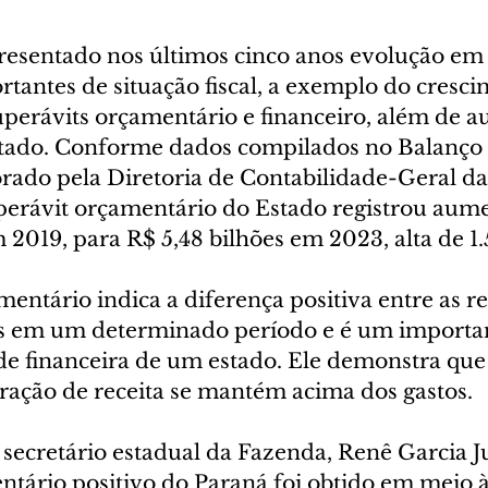
esentado nos últimos cinco anos evolução em 
tantes de situação fiscal, a exemplo do cresci
uperávits orçamentário e financeiro, além de 
stado. Conforme dados compilados no Balanço 
ado pela Diretoria de Contabilidade-Geral da 
perávit orçamentário do Estado registrou aum
 2019, para R$ 5,48 bilhões em 2023, alta de 1
entário indica a diferença positiva entre as rec
as em um determinado período e é um importa
de financeira de um estado. Ele demonstra que 
ração de receita se mantém acima dos gastos.
secretário estadual da Fazenda, Renê Garcia Ju
ntário positivo do Paraná foi obtido em meio à