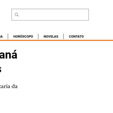
RA
HORÓSCOPO
NOVELAS
CONTATO
raná
s
aria da 