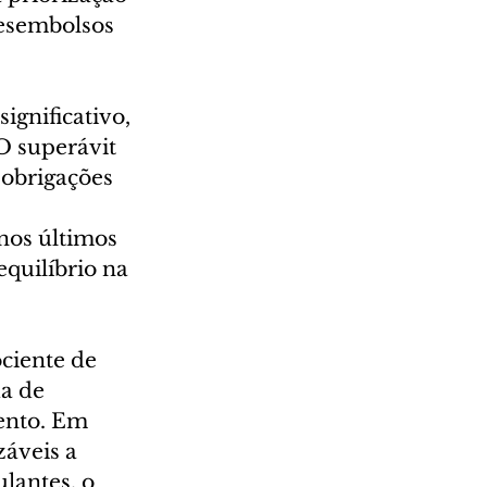
esembolsos 
ignificativo, 
O superávit 
 obrigações 
nos últimos 
quilíbrio na 
ciente de 
da de 
ento. Em 
záveis a 
lantes, o 