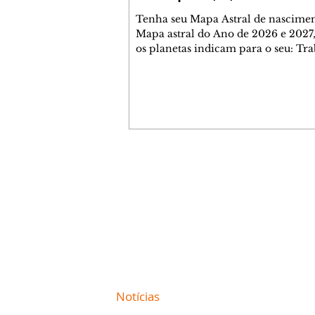
Tenha seu Mapa Astral de nascimen
Mapa astral do Ano de 2026 e 2027,
os planetas indicam para o seu: Tra
Amor, Dinheiro, Saúde e Família. E
com 35 páginas. Adquira já através 
loja virtual ou na loja física: rua E
Perneta 30 – loja 21 – galeria Ceza
– centro – Curitiba. Você pode ped
também através do nosso Whatsapp
receber seu livro virtual: (41) 99719
Escute o programa Bom Dia Astral 
Contato comercial
da Rádio Cultura AM 930 e t
mmjornale@gmail.com
Telefone: (41) 99978-9956
Redação
E-mail:
redacaojornale@gmail.com
Site de
Notícias
de Curitiba / Paraná