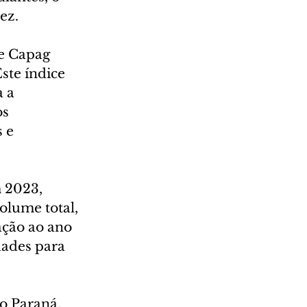
ez.
ce Capag 
ste índice 
 a 
s 
 e 
 2023, 
olume total, 
ação ao ano 
dades para 
o Paraná, 