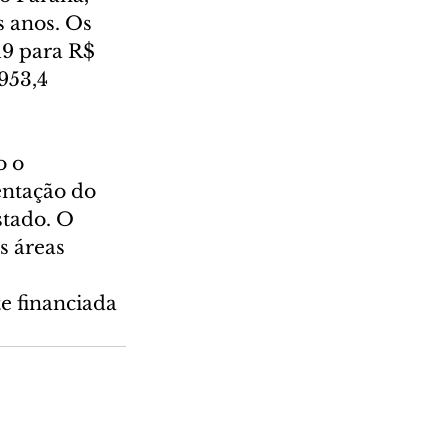
 anos. Os 
9 para R$ 
953,4 
 o 
entação do 
stado. O 
s áreas 
 financiada 