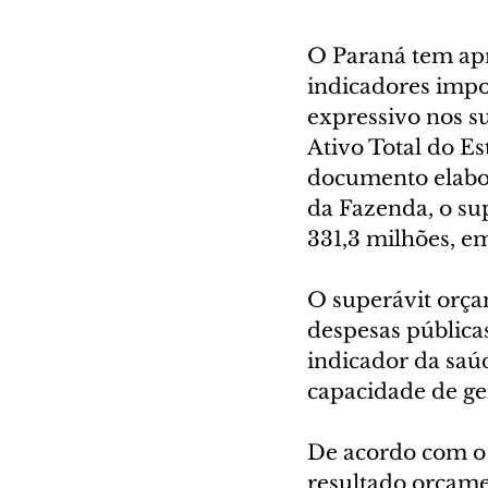
O Paraná tem apr
indicadores impor
expressivo nos s
Ativo Total do E
documento elabor
da Fazenda, o su
331,3 milhões, em
O superávit orçam
despesas públic
indicador da saú
capacidade de ge
De acordo com o 
resultado orçame