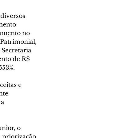
diversos 
mento 
aumento no 
Patrimonial, 
Secretaria 
ento de R$ 
.553%.
eitas e 
nte 
a 
nior, o 
 priorização 