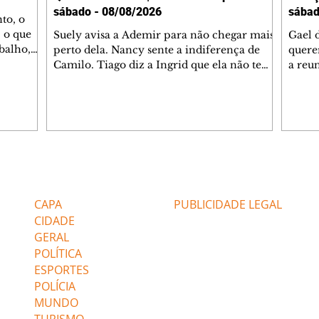
sábado - 08/08/2026
sábad
to, o
 o que
Suely avisa a Ademir para não chegar mais
Gael 
balho,
perto dela. Nancy sente a indiferença de
quere
studo
Camilo. Tiago diz a Ingrid que ela não tem
a reu
da nossa
competência para presidir a joalheria.
Zilá 
miliano
André conta a Pedro que a associação de
perce
r Franco
advogados expulsou Ademir. Laurentino
Palha
ir
contrata Adriana para servir no
aprox
 e
restaurante. Adriana vê Pedro e Bruna no
em pe
-0645.
restaurante. Bruna provoca Adriana. Dora
decid
através
pede ajuda a André para marcar um
inven
Editorias
Editais Certificados
encontro com Suely. Adriana diz a Lyris
conse
que está feliz trabalhando no restaurante de
termi
CAPA
PUBLICIDADE LEGAL
Nanc
CIDADE
GERAL
POLÍTICA
ESPORTES
POLÍCIA
MUNDO