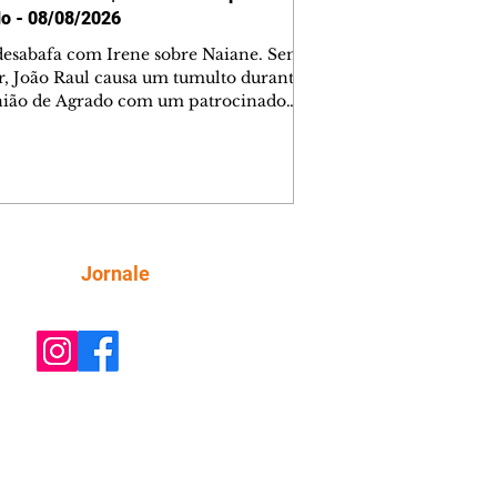
o - 08/08/2026
desabafa com Irene sobre Naiane. Sem
r, João Raul causa um tumulto durante
nião de Agrado com um patrocinador.
orienta Osmar a seguir Cinara, que
be a movimentação e alerta Ronei.
res confronta Cinara sobre a
imação com Ronei. Eduarda pensa
dir a Valéria para ficar com Sol. Gael
e terminar com Naiane. João Raul
ta para Agrado que não está
Siga
Jornale
guindo conviver com seu sucesso, e
na o relacionamento dos dois.