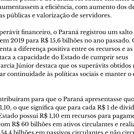
aumentassem a eficiência, com aumento dos d
cas públicas e valorização de servidores.
rávit financeiro, o Paraná registrou um salto s
 em 2019 para R$ 15,6 bilhões no ano passado. 
enta a diferença positiva entre os recursos e as
staca a capacidade do Estado de cumprir seus 
rcia Júnior destaca que os superávits obtidos 
 continuidade às políticas sociais e manter o e
.
ntribuíram para que o Paraná apresentasse quo
1,10, o que significa que para cada R$ 1 de dívi
o Estado possui R$ 1,10 em recursos para pagam
com R$ 60 bilhões em ativos circulantes e reali
54,4 bilhões em passivos circulantes e não circu