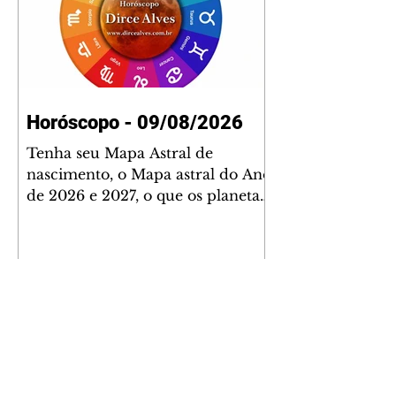
Horóscopo - 09/08/2026
Tenha seu Mapa Astral de
nascimento, o Mapa astral do Ano
de 2026 e 2027, o que os planetas
indicam para o seu: Trabalho,
Amor, Dinheiro, Saúde e Família.
Estudo com 35 páginas. Adquira
já através da nossa loja virtual ou
na loja física: rua Emiliano
Perneta 30 – loja 21 – galeria
Cezar Franco – centro –
Curitiba. Você pode pedir
também através do nosso