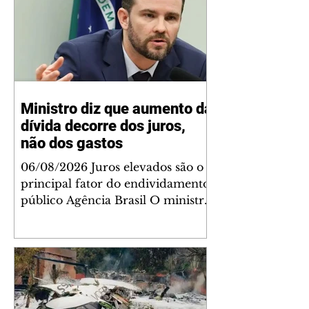
Ministro diz que aumento da
dívida decorre dos juros,
não dos gastos
06/08/2026 Juros elevados são o
principal fator do endividamento
público Agência Brasil O ministro
da Fazenda, Dario Durigan, disse
que o aumento da dívida
brasileira não se deve ao aumento
de gastos, e sim aos juros altos
que são cobrados no país.
Segundo ele, isso ocorre por