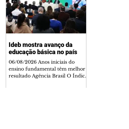
Ideb mostra avanço da
educação básica no país
06/08/2026 Anos iniciais do
ensino fundamental têm melhor
resultado Agência Brasil O Índice
de Desenvolvimento da Educação
Básica (Ideb) 2025 registrou a
maior evolução acumulada em
20 anos. As três etapas do ensino
avaliadas (anos iniciais e finais do
ensino fundamental e o ensino
médio) atingiram em 2025 o