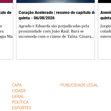
ulo de
Coração Acelerado | resumo do capítulo de
Aveni
quinta - 06/08/2026
quint
m
Agrado e Eduarda são prejudicadas pela
Jorgi
ra
proximidade com João Raul. Bará se
colad
ogia Mau
incomoda com o ciúme de Talita. Cinara
estev
e Rafael
desabafa com Ronei e decide passar uns
infor
dias na casa de Palhares. Agrado pede para
e pro
 casal.
ter uma conversa com Eduarda. Janete
Iran 
 de
confronta Zilá, que garante à irmã que não
Monal
o marido
conhece Verônica. Ronei reconhece uma
Dióge
 seu
possível bolsa de Zilá entre os pertences de
olhei
l
Verônica, e liga para Cinara. Agrado pensa
Verôn
Editorias
Editais Certificados
ntar no
em desfazer sua dupla com Eduarda para
praia
 o
ajudar João Raul sem prejudicar a amiga.
Suele
CAPA
PUBLICIDADE LEGAL
fugir 
CIDADE
GERAL
POLÍTICA
ESPORTES