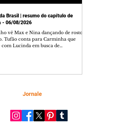
da Brasil | resumo do capítulo de
a - 06/08/2026
nho vê Max e Nina dançando de rosto
o. Tufão conta para Carminha que
e com Lucinda em busca de
mações sobre Rita. Nina despista Max
cura Jorginho, mas não o encontra.
se muda para a casa de Jorginho.
isa pensa em reconquistar Silas.
nes diz a Roni e Leandro que o
ro Tavinho Nunes assistirá ao jogo.
ica e Noêmia perseguem Cadinho na
Siga
Jornale
 deserta. Dolores sugere que Roni peça
n em casamento. Cadinho consegue
da praia