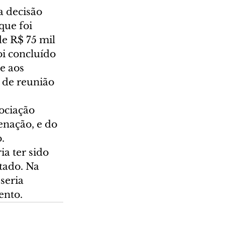
 decisão 
ue foi 
e R$ 75 mil 
oi concluído 
e aos 
 de reunião 
ociação 
nação, e do 
.
a ter sido 
tado. Na 
seria 
ento.