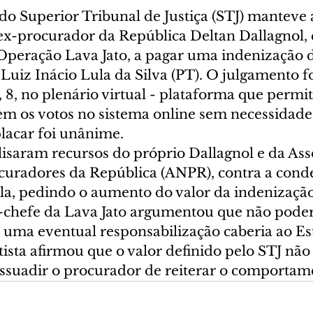
o Superior Tribunal de Justiça (STJ) manteve a
x-procurador da República Deltan Dallagnol, q
 Operação Lava Jato, a pagar uma indenização d
Luiz Inácio Lula da Silva (PT). O julgamento f
 8, no plenário virtual - plataforma que permit
rem os votos no sistema online sem necessidade
placar foi unânime.
lisaram recursos do próprio Dallagnol e da Ass
curadores da República (ANPR), contra a conde
la, pedindo o aumento do valor da indenização
-chefe da Lava Jato argumentou que não poderi
 uma eventual responsabilização caberia ao Es
tista afirmou que o valor definido pelo STJ não 
dissuadir o procurador de reiterar o comportam