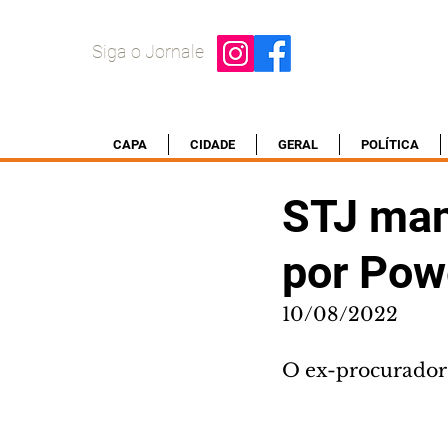
Siga o Jornale
CAPA
CIDADE
GERAL
POLÍTICA
STJ man
por Pow
10/08/2022
O ex-procurador