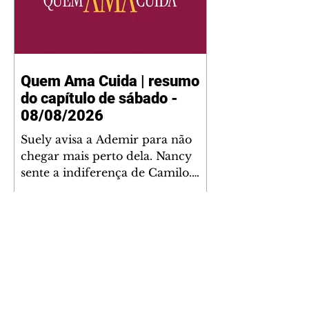
Quem Ama Cuida | resumo
do capítulo de sábado -
08/08/2026
Suely avisa a Ademir para não
chegar mais perto dela. Nancy
sente a indiferença de Camilo.
Tiago diz a Ingrid que ela não
tem competência para presidir a
joalheria. André conta a Pedro
que a associação de advogados
expulsou Ademir. Laurentino
contrata Adriana para servir no
restaurante. Adriana vê Pedro e
Bruna no restaurante. Bruna