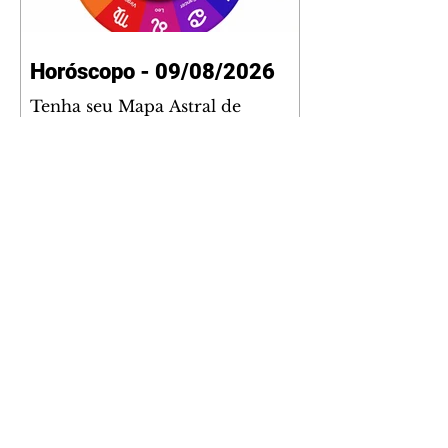
Horóscopo - 09/08/2026
Tenha seu Mapa Astral de
nascimento, o Mapa astral do Ano
de 2026 e 2027, o que os planetas
indicam para o seu: Trabalho,
Amor, Dinheiro, Saúde e Família.
Estudo com 35 páginas. Adquira
já através da nossa loja virtual ou
na loja física: rua Emiliano
Perneta 30 – loja 21 – galeria
Cezar Franco – centro –
Curitiba. Você pode pedir
também através do nosso
Whatsapp e receber seu livro
virtual: (41) 99719-0645. Escute o
programa Bom Dia Astral através