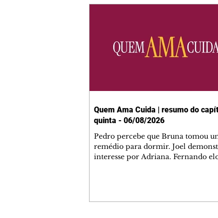
Quem Ama Cuida | resumo do capít
quinta - 06/08/2026
Pedro percebe que Bruna tomou u
remédio para dormir. Joel demonst
interesse por Adriana. Fernando el
Mau. Bia não gosta quando Brigitte 
se sentam à mesa com ela e César,
atrapalhando o jantar romântico do
Bruna se aproveita da preocupação
Pedro com sua saúde para manter 
ao seu lado. Elenice acusa Rosa por