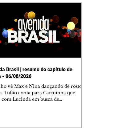
da Brasil | resumo do capítulo de
a - 06/08/2026
nho vê Max e Nina dançando de rosto
o. Tufão conta para Carminha que
e com Lucinda em busca de
mações sobre Rita. Nina despista Max
cura Jorginho, mas não o encontra.
se muda para a casa de Jorginho.
isa pensa em reconquistar Silas.
nes diz a Roni e Leandro que o
ro Tavinho Nunes assistirá ao jogo.