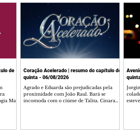
ulo de
Coração Acelerado | resumo do capítulo de
Aveni
quinta - 06/08/2026
quint
m
Agrado e Eduarda são prejudicadas pela
Jorgi
ra
proximidade com João Raul. Bará se
colad
ogia Mau
incomoda com o ciúme de Talita. Cinara
estev
e Rafael
desabafa com Ronei e decide passar uns
infor
dias na casa de Palhares. Agrado pede para
e pro
 casal.
ter uma conversa com Eduarda. Janete
Iran 
 de
confronta Zilá, que garante à irmã que não
Monal
o marido
conhece Verônica. Ronei reconhece uma
Dióge
 seu
possível bolsa de Zilá entre os pertences de
olhei