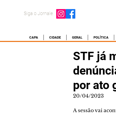
Siga o Jornale
CAPA
CIDADE
GERAL
POLÍTICA
STF já 
denúnci
por ato 
20/04/2023
A sessão vai acon