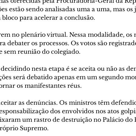
cias oferecidas pela Procuradoria-Geral da Rep
ões estão sendo analisadas uma a uma, mas os 
bloco para acelerar a conclusão.
em no plenário virtual. Nessa modalidade, os 
a debater os processos. Os votos são registrad
e sem reunião do colegiado.
decidindo nesta etapa é se aceita ou não as de
ções será debatido apenas em um segundo mom
tornar os manifestantes réus.
aceitar as denúncias. Os ministros têm defendi
sponsabilização dos envolvidos nos atos golpis
ixaram um rastro de destruição no Palácio do P
próprio Supremo.