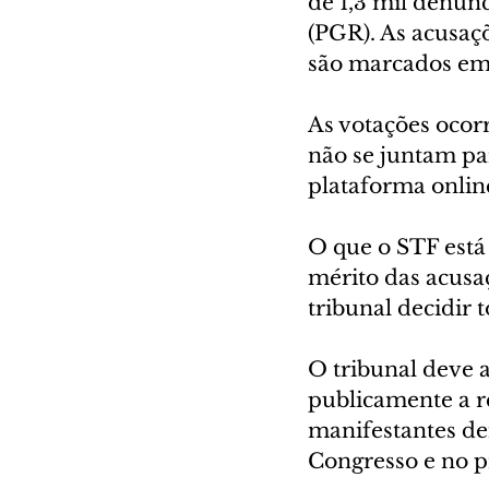
de 1,3 mil denún
(PGR). As acusaç
são marcados em 
As votações ocorr
não se juntam par
plataforma onlin
O que o STF está 
mérito das acusa
tribunal decidir 
O tribunal deve 
publicamente a re
manifestantes de
Congresso e no 