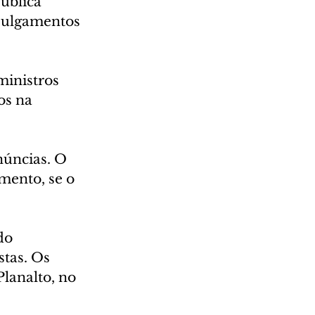
ública 
julgamentos 
ministros 
os na 
núncias. O 
ento, se o 
do 
tas. Os 
lanalto, no 