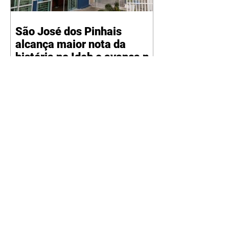
São José dos Pinhais
alcança maior nota da
história no Ideb e avança na
qualidade da educação
07/08/2026 A Rede Municipal de
Ensino de São José dos Pinhais
alcançou a maior nota de sua
história no Índice de
Desenvolvimento da Educação
Básica (Ideb), com resultado de
6,3. O desempenho corresponde
ao ano de 2025 e foi divulgado
pelo Ministério da Educação
(MEC), por meio do Instituto
Nacional de Estudos e Pesquisas
Educacionais Anísio Teixeira
(Inep). O Ideb é um dos