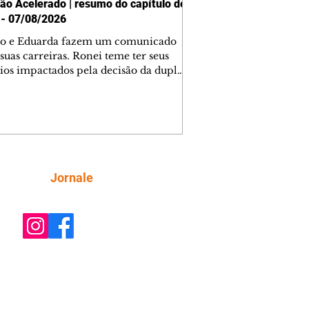
ão Acelerado | resumo do capítulo de
 - 07/08/2026
o e Eduarda fazem um comunicado
suas carreiras. Ronei teme ter seus
ios impactados pela decisão da dupla.
e decide prestar queixa contra
ica. Gael descobre que Naiane passou
ações sigilosas para Talita. Ronei
ra Verônica novamente e descobre
la deixou Bom Retorno. Gael se
ciona com Naiane. Valéria anuncia
e mudará de país, e Eduarda se
Siga
Jornale
upa com Sol. Palhares desconfia de
a em relação a Zilá. Ronei e Cinara
nfia