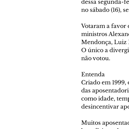
dessa segunda-fei
no sábado (16), 
Votaram a favor 
ministros Alexan
Mendonça, Luiz F
O único a divergi
não votou.
Entenda
Criado em 1999, o
das aposentadoria
como idade, tempo
desincentivar ap
Muitos aposentad