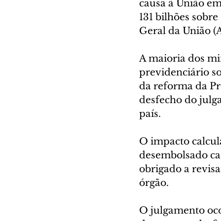
causa à União em
131 bilhões sobre
Geral da União (
A maioria dos min
previdenciário so
da reforma da Pre
desfecho do julga
país.
O impacto calcul
desembolsado caso
obrigado a revis
órgão.
O julgamento oco