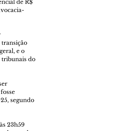
ncial de R$ 
dvocacia-
 
 transição 
eral, e o 
tribunais do 
er 
fosse 
025, segundo 
às 23h59 