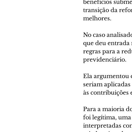
benefícios submet
transição da ref
melhores.
No caso analisad
que deu entrada 
regras para a red
previdenciário.
Ela argumentou qu
seriam aplicadas 
às contribuições e
Para a maioria do
foi legítima, uma
interpretadas co