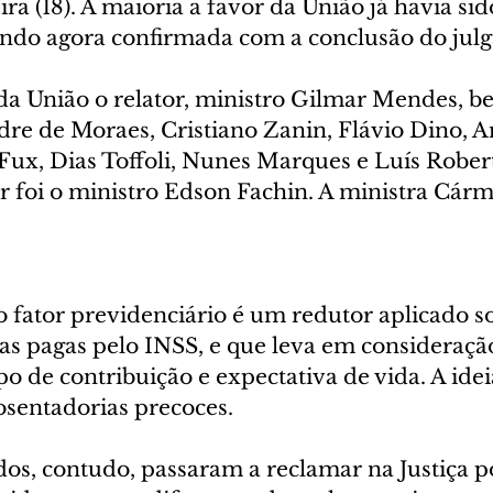
ra (18). A maioria a favor da União já havia si
sendo agora confirmada com a conclusão do jul
da União o relator, ministro Gilmar Mendes, 
dre de Moraes, Cristiano Zanin, Flávio Dino, A
ux, Dias Toffoli, Nunes Marques e Luís Robert
r foi o ministro Edson Fachin. A ministra Cár
 fator previdenciário é um redutor aplicado so
s pagas pelo INSS, e que leva em consideração 
 de contribuição e expectativa de vida. A ideia
osentadorias precoces.
os, contudo, passaram a reclamar na Justiça p