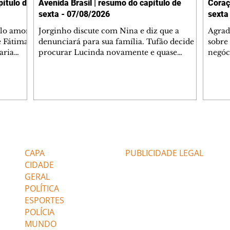
ítulo de
Avenida Brasil | resumo do capítulo de
Coraç
sexta - 07/08/2026
sexta
elo amor
Jorginho discute com Nina e diz que a
Agrad
e Fátima
denunciará para sua família. Tufão decide
sobre 
aria
procurar Lucinda novamente e quase
negóc
u
encontra Nina no lixão. Débora se
Janet
do,
preocupa com Jorginho. Monalisa pede que
Verôn
esteve
Olenka não a deixe sozinha. Tufão
inform
 Alika o
encontra Jorginho e o leva para casa. Max é
procu
. Chinua
hostil com Carminha. Diógenes se irrita
que e
quando Tavinho diz que não negociará o
decep
 Pascoal
passe de Roni por causa de sua sexualidade.
que s
Editorias
Editais Certificados
re que
Janaína admite para Jorginho que Lúcio e
preoc
r aos
Max estavam envolvidos na tentativa de
Cinar
CAPA
PUBLICIDADE LEGAL
assalto à
desco
CIDADE
GERAL
POLÍTICA
ESPORTES
POLÍCIA
MUNDO