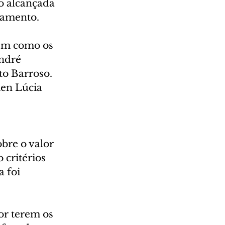
do alcançada 
gamento. 
bem como os 
ndré 
o Barroso. 
men Lúcia 
bre o valor 
critérios 
 foi 
or terem os 