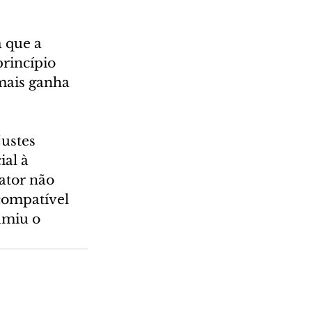
 que a 
rincípio 
mais ganha 
ustes 
al à 
ator não 
compatível 
umiu o 