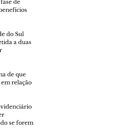
fase de 
benefícios 
e do Sul 
tida a duas 
r 
ma de que 
 em relação 
videnciário 
er 
udo se forem 