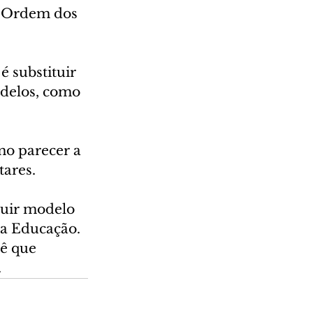
a Ordem dos 
 substituir 
odelos, como 
o parecer a 
tares.
uir modelo 
da Educação. 
ê que 
.