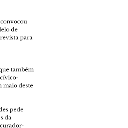
 convocou 
elo de 
revista para 
, que também 
cívico-
m maio deste 
des pede 
s da 
ocurador-