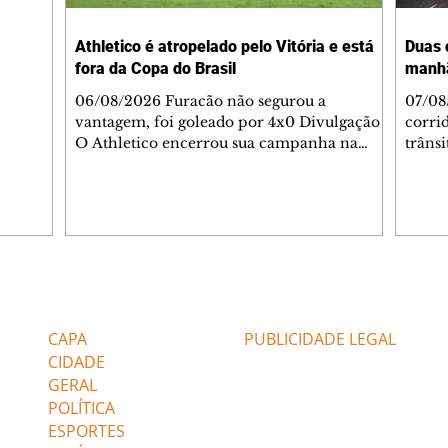
-feira,
rido e
Athletico é atropelado pelo Vitória e está
Duas 
o espaço
fora da Copa do Brasil
manh
inia
veram
06/08/2026 Furacão não segurou a
07/08
sé
vantagem, foi goleado por 4x0 Divulgação
corri
s
O Athletico encerrou sua campanha na
trâns
 entre
Copa do Brasil nesta quinta-feira (6), em
domin
uma noite infeliz em Salvador (BA). O time
5h30 
paranaense foi superado por 4×0 pelo
Jardi
Vitória, no Barradão, e viu derreter a
Agent
vantagem de dois gols que levou da Arena
acomp
da Baixada. A equipe baiana marcou dois
é par
gols em cada tempo. Renê e Erick
deslo
Editorias
Editais Certificados
balançaram a rede no primeiro. Renê e
respei
Marinho fecharam a conta no segundo.
orient
CAPA
PUBLICIDADE LEGAL
Superado por 4×
utiliz
CIDADE
GERAL
POLÍTICA
ESPORTES