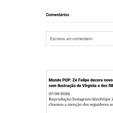
Comentários
Escreva um comentário
Mundo POP: Zé Felipe decora novo 
com ilustração de Virgínia e dos fi
07/08/2026
Reprodução/Instagram/@zefelipe Z
chamou a atenção dos seguidores ao
um detalhe especial de sua nova ae