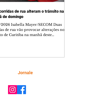
corridas de rua alteram o trânsito na
ã de domingo
/2026 Isabella Mayer/SECOM Duas
das de rua vão provocar alterações no
ito de Curitiba na manhã deste
go (9/8). As mudanças começam às
e afetam principalmente as regiões do
m das Américas e do Água Verde.
es de trânsito e monitores farão o
anhamento das provas. A orientação
a que os motoristas programem os
camentos com antecedência,
Siga
Jornale
tem a sinalização provisória e as
ações dos agentes de trânsito,
ando rotas al