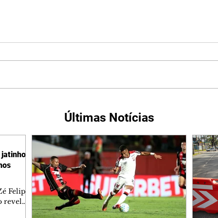
Últimas Notícias
jatinho
lhos
é Felipe
 revelar
ronave.