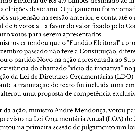
ndo Eleitoral de R$ 4,9 bilhões destinado ao f
 eleições deste ano. O julgamento foi retomad
após suspensão na sessão anterior, e conta até
l de 6 votos a 1 a favor do valor fixado pelo Co
tro votos para serem apresentados.
nistros entendeu que o "Fundão Eleitoral" apr
embro passado não fere a Constituição, dife
u o partido Novo na ação apresentada ao Sup
existência do chamado "vício de iniciativa" no 
ção da Lei de Diretrizes Orçamentárias (LDO) 
nte a tramitação do texto foi incluída uma e
alterou uma proposta de competência exclusiv
r da ação, ministro André Mendonça, votou para
previsto na Lei Orçamentária Anual (LOA) de 
ntou na primeira sessão de julgamento um lon