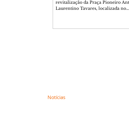
revitalização da Praça Pioneiro An
Laurentino Tavares, localizada no
cruzamento da Avenida dos Palma
as ruas Laudelino Pedro da Silva e 
Chrisóstomo Capinan, no Jardim
Liberdade, ocorreu nesta quinta-fei
espaço recebeu melhorias que amp
opções de lazer e convivência da
Contato comercial
comunidade, tornando a praça mai
mmjornale@gmail.com
acessível, segura e confortável para
Telefone: (41) 99978-9956
moradores de todas as idades. Entre
intervenções estão a instalação d
Redação
E-mail:
redacaojornale@gmail.com
Site de
Notícias
de Curitiba / Paraná