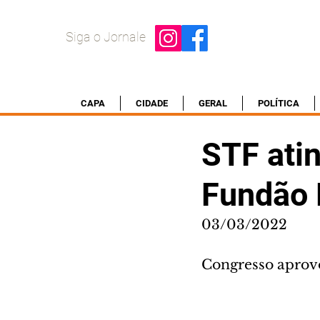
Siga o Jornale
CAPA
CIDADE
GERAL
POLÍTICA
STF ati
Fundão E
03/03/2022
Congresso aprov