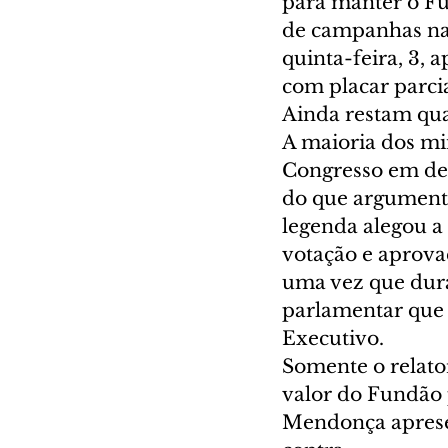
para manter o Fu
de campanhas nas
quinta-feira, 3, 
com placar parcia
Ainda restam qua
A maioria dos mi
Congresso em dez
do que argumento
legenda alegou a 
votação e aprova
uma vez que dura
parlamentar que 
Executivo.
Somente o relato
valor do Fundão 
Mendonça aprese