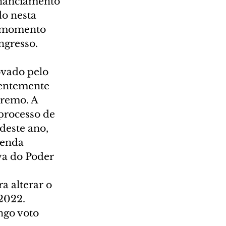
inanciamento 
o nesta 
 o momento 
ngresso. 
ovado pelo 
rentemente 
remo. A 
processo de 
deste ano, 
menda 
a do Poder 
 alterar o 
2022. 
go voto 