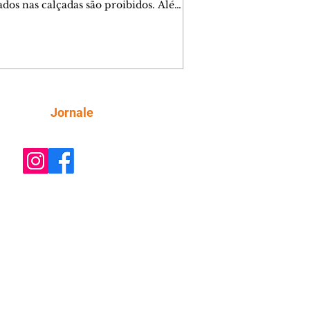
lados nas calçadas são proibidos. Além
rem obstáculos para a livre circulação
destres, essas estruturas podem causar
rar acidentes de trânsito — e os
ietários dos imóveis podem ser
sabilizados. O alerta é do Instituto de
isa e Planejamento de Ponta Grossa
), que está intensificando a
Siga
Jornale
ização sobre as calçadas, o que inclui
 barreiras. Um ca