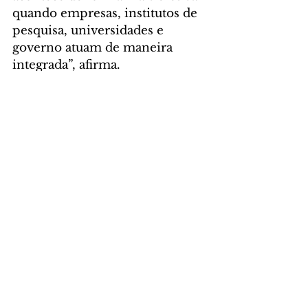
quando empresas, institutos de 
pesquisa, universidades e 
governo atuam de maneira 
integrada”, afirma.
EDITAL ABERTO
 – A Intec 
segue com edital aberto para 
novos ingressos de empresas ou 
startups no seu programa de 
incubação. O objetivo é 
selecionar empresas de base 
tecnológica que tenham 
propostas de produtos, serviços 
ou modelos de negócio 
inovadores. Para se candidatar a 
uma vaga, os participantes 
precisam demonstrar inovação 
em seu projeto, conforme 