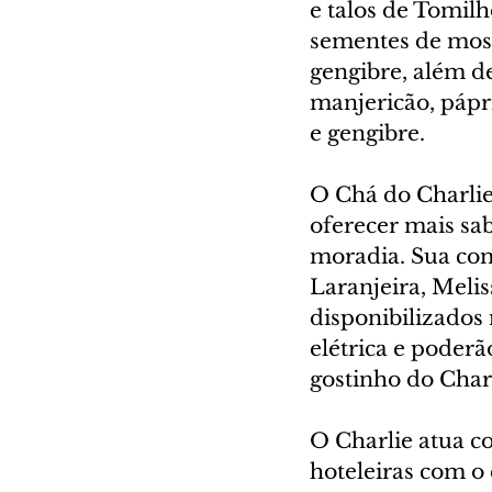
e talos de Tomilho
sementes de most
gengibre, além d
manjericão, pápr
e gengibre.  
O Chá do Charli
oferecer mais sa
moradia. Sua co
Laranjeira, Meli
disponibilizados
elétrica e poder
gostinho do Charl
O Charlie atua co
hoteleiras com o 