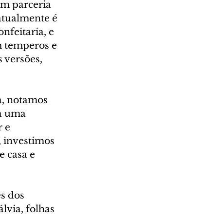
m parceria 
atualmente é 
feitaria, e 
m temperos e 
 versões, 
a, notamos 
a uma 
 e 
 investimos 
 casa e 
s dos 
via, folhas 