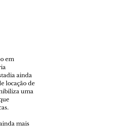
do em 
ia 
tadia ainda 
de locação de 
nibiliza uma 
que 
as. 
ainda mais 