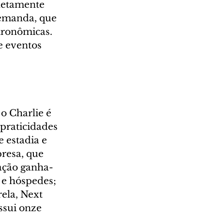
letamente 
demanda, que 
tronômicas. 
e eventos 
o Charlie é 
praticidades 
 estadia e 
resa, que 
ação ganha-
 e hóspedes; 
ela, Next 
ssui onze 