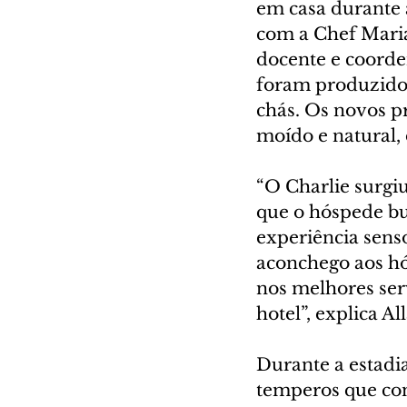
em casa durante 
com a Chef Marian
docente e coorde
foram produzidos
chás. Os novos p
moído e natural, 
“O Charlie surgi
que o hóspede bus
experiência senso
aconchego aos hó
nos melhores ser
hotel”, explica Al
Durante a estadi
temperos que con