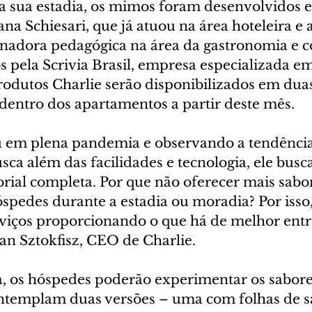
a sua estadia, os mimos foram desenvolvidos e
a Schiesari, que já atuou na área hoteleira e 
nadora pedagógica na área da gastronomia e con
 pela Scrivia Brasil, empresa especializada e
rodutos Charlie serão disponibilizados em duas
dentro dos apartamentos a partir deste mês.  
u em plena pandemia e observando a tendênci
ca além das facilidades e tecnologia, ele busc
rial completa. Por que não oferecer mais sabor
spedes durante a estadia ou moradia? Por isso,
viços proporcionando o que há de melhor entre
lan Sztokfisz, CEO de Charlie.  
a, os hóspedes poderão experimentar os sabore
templam duas versões – uma com folhas de sál