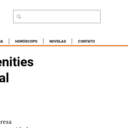
RA
HORÓSCOPO
NOVELAS
CONTATO
nities
al
resa 