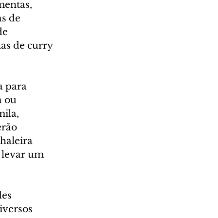
mentas, 
s de 
de 
as de curry 
 para 
 ou 
ila, 
erão 
haleira 
 levar um 
es 
iversos 