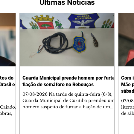
Últimas Notícias
tos do
Guarda Municipal prende homem por furtar
Com i
rasil e
fiação de semáforo no Rebouças
Mãe p
sába
07/08/2026 Na tarde de quinta-feira (6/8), a
Guarda Municipal de Curitiba prendeu um
07/08
homem suspeito de furtar a fiação de um
 Caiado,
litera
semáforo no cruzamento das ruas
obras, o
de sáb
Engenheiros Rebouças e Comendador
ca
quart
Franco, no bairro Rebouças. Uma equipe da
o de
Curiti
GM foi acionada pelo Núcleo Matriz para
arações
nacion