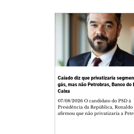
Caiado diz que privatizaria segmen
gás, mas não Petrobras, Banco do B
Caixa
07/08/2026 O candidato do PSD à
Presidência da República, Ronaldo
afirmou que não privatizaria a Petr
Banco do Brasil e a Caixa Econômi
Federal, mas admitiu a privatizaçã
segmentos do gás, se eleito. As decl