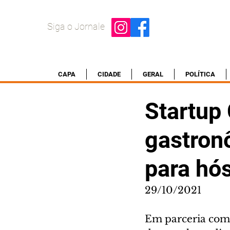
Siga o Jornale
CAPA
CIDADE
GERAL
POLÍTICA
Startup
gastron
para hó
29/10/2021
Em parceria com 