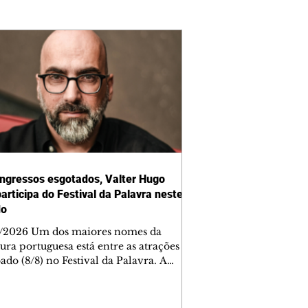
ngressos esgotados, Valter Hugo
articipa do Festival da Palavra neste
do
/2026 Um dos maiores nomes da
tura portuguesa está entre as atrações
ado (8/8) no Festival da Palavra. A
a edição do evento movimenta
ba com diversos autores locais,
ais e internacionais, incluindo Valter