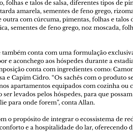
, folhas e talos de salsa, diferentes tipos de pi
arda amarela, sementes de feno grego, rizoma
e outra com cúrcuma, pimentas, folhas e talos 
ica, sementes de feno grego, noz moscada, folh
e também conta com uma formulação exclusiva
bor e aconchego aos hóspedes durante a estadia
mposição conta com ingredientes como: Camom
ssa e Capim Cidro. “Os sachês com o produto s
 nos apartamentos equipados com cozinha ou c
ão ser levados pelos hóspedes, para que possam
ie para onde forem”, conta Allan.  
m o propósito de integrar o ecossistema de red
conforto e a hospitalidade do lar, oferecendo d