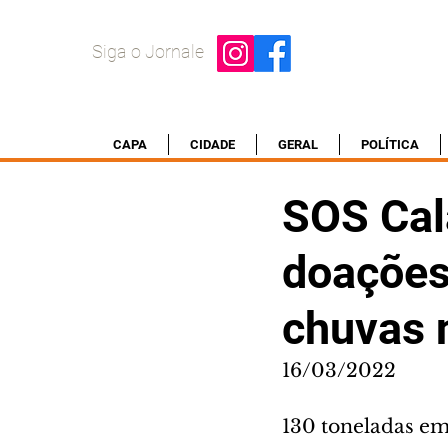
Siga o Jornale
CAPA
CIDADE
GERAL
POLÍTICA
SOS Cal
doações 
chuvas n
16/03/2022
130 toneladas e