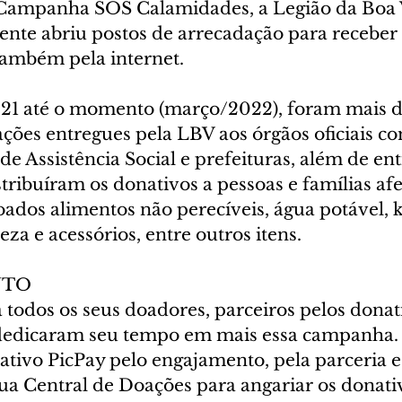
 Campanha SOS Calamidades, a Legião da Boa 
nte abriu postos de arrecadação para receber
também pela internet. 
1 até o momento (março/2022), foram mais d
ções entregues pela LBV aos órgãos oficiais c
 de Assistência Social e prefeituras, além de en
stribuíram os donativos a pessoas e famílias afe
dos alimentos não perecíveis, água potável, ki
eza e acessórios, entre outros itens.
NTO
todos os seus doadores, parceiros pelos donati
 dedicaram seu tempo em mais essa campanha
ativo PicPay pelo engajamento, pela parceria e 
sua Central de Doações para angariar os donati