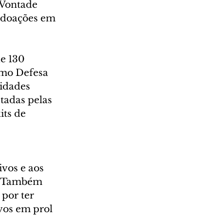
Vontade 
 doações em 
e 130 
omo Defesa 
tidades 
tadas pelas 
ts de 
vos e aos 
. Também 
por ter 
vos em prol 