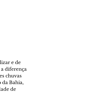
izar e de 
 a diferença 
es chuvas 
 da Bahia, 
dade de 