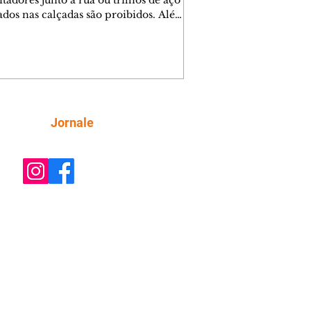
tadores junto à rua ou trilhos de aço
lados nas calçadas são proibidos. Além
rem obstáculos para a livre circulação
destres, essas estruturas podem causar
rar acidentes de trânsito — e os
ietários dos imóveis podem ser
sabilizados. O alerta é do Instituto de
isa e Planejamento de Ponta Grossa
), que está intensificando a
Siga
Jornale
ização sobre as calçadas, o que inclui
 barreiras. Um ca