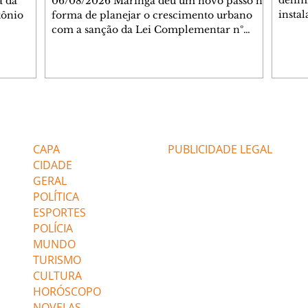
delimi
a da
06/08/2026 Maringá deu um novo passo na
insta
tônio
forma de planejar o crescimento urbano
de se
com a sanção da Lei Complementar nº
de pe
res com
1.544, que institui o Programa Maringá
ou pio
Dr.
Sustentável. A nova legislação estabelece
propr
regras para a criação de Zonas Especiais de
respon
ra, 6. O
Interesse Social (Zeis) e cria um modelo
Pesqu
liam as
que une produção de moradias, ocupação
(IPLAN
inteligente do território e melhorias que
Editorias
Editais Certificados
fiscal
s
beneficiam toda a população. O principal
essas
avanço da lei é mudar a lógica de concessão
CAPA
PUBLICIDADE LEGAL
 as
de benefícios urbanísticos frente
CIDADE
GERAL
POLÍTICA
ESPORTES
POLÍCIA
MUNDO
TURISMO
CULTURA
HORÓSCOPO
NOVELAS