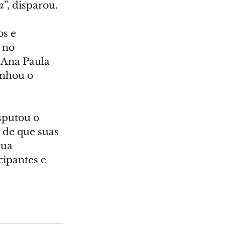
a
”, disparou.
s e 
 no 
Ana Paula 
anhou o 
sputou o 
 de que suas 
sua 
cipantes e 