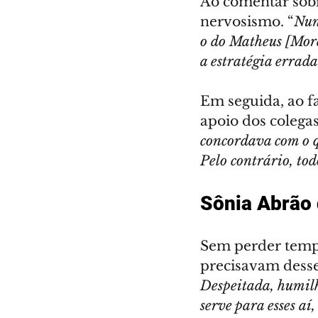
Ao comentar sobr
nervosismo. “
Nun
o do Matheus [Morei
a estratégia errada
Em seguida, ao fa
apoio dos colegas
concordava com o q
Pelo contrário, t
Sônia Abrão
Sem perder tempo
precisavam desse
Despeitada, humilh
serve para esses aí