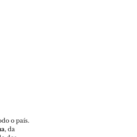
do o país. 
ua
, da 