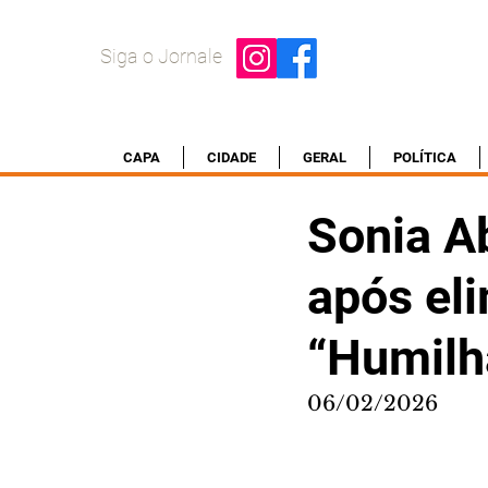
Siga o Jornale
CAPA
CIDADE
GERAL
POLÍTICA
Sonia A
após el
“Humilh
06/02/2026