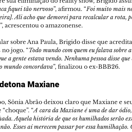
e sua eliminação do reality show, Brigido assu
ca fiquei tão nervoso
”, afirmou. “
Foi muito mais ne
ra]. Ali acho que demorei para recalcular a rota, pe
”, acrescentou o amazonense.
lar sobre Ana Paula, Brigido disse que acredita
 no jogo. “
Todo mundo com quem eu falava sobre a
ue a gente estava vendo. Nenhuma pessoa disse que 
odo mundo concordava
”, finalizou o ex-BBB26.
 detona Maxiane
, Sônia Abrão deixou claro que Maxiane e seu
 “choque”. “
A cara da Maxiane é uma de dar ódio,
ada. Aquela história de que os humilhados serão ex
, não. Esses aí merecem passar por essa humilhação. 