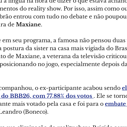
u a língua na hora de dizer o que estava achan
entos do reality show. Por isso, assim como ou
brão entrou com tudo no debate e não poupou c
ra de 
Maxiane
.
e em seu programa, a famosa não pensou duas v
 a postura da sister na casa mais vigiada do Bras
 de Maxiane, a veterana da televisão criticou
posicionando no jogo, especialmente depois da
companhou, o ex-participante acabou sendo 
e
 do BBB26, com 77,88% dos votos 
. Ele se torn
nte mais votado pela casa e foi para o 
embate
Leandro (Boneco).