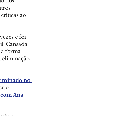
do dos 
tros 
ríticas ao 
ezes e foi 
il. Cansada 
 a forma 
 eliminação 
liminado no 
ou o 
 com Ana 