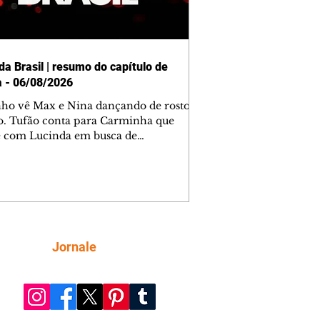
da Brasil | resumo do capítulo de
a - 06/08/2026
nho vê Max e Nina dançando de rosto
o. Tufão conta para Carminha que
e com Lucinda em busca de
mações sobre Rita. Nina despista Max
cura Jorginho, mas não o encontra.
se muda para a casa de Jorginho.
isa pensa em reconquistar Silas.
nes diz a Roni e Leandro que o
ro Tavinho Nunes assistirá ao jogo.
ica e Noêmia perseguem Cadinho na
Siga
Jornale
 deserta. Dolores sugere que Roni peça
n em casamento. Cadinho consegue
da praia