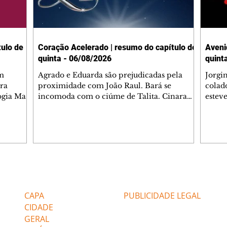
ulo de
Coração Acelerado | resumo do capítulo de
Aveni
quinta - 06/08/2026
quint
m
Agrado e Eduarda são prejudicadas pela
Jorgi
ra
proximidade com João Raul. Bará se
colad
ogia Mau
incomoda com o ciúme de Talita. Cinara
estev
e Rafael
desabafa com Ronei e decide passar uns
infor
dias na casa de Palhares. Agrado pede para
e pro
 casal.
ter uma conversa com Eduarda. Janete
Iran 
 de
confronta Zilá, que garante à irmã que não
Monal
o marido
conhece Verônica. Ronei reconhece uma
Dióge
 seu
possível bolsa de Zilá entre os pertences de
olhei
l
Verônica, e liga para Cinara. Agrado pensa
Verôn
Editorias
Editais Certificados
ntar no
em desfazer sua dupla com Eduarda para
praia
 o
ajudar João Raul sem prejudicar a amiga.
Suele
CAPA
PUBLICIDADE LEGAL
fugir 
CIDADE
GERAL