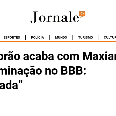
ESPORTES
POLÍCIA
MUNDO
TURISMO
CULTU
brão acaba com Maxia
iminação no BBB:
ada”