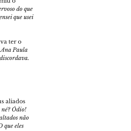
miu o 
rvoso do que 
nsei que usei 
va ter o 
 Ana Paula 
discordava. 
s aliados 
 né? Ódio! 
altados não 
O que eles 