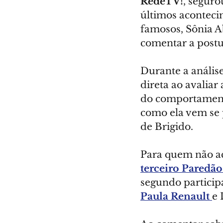
RedeTV!
, seguro
últimos acontecim
famosos, Sônia A
comentar a postu
Durante a anális
direta ao avaliar
do comportamento
como ela vem se 
de Brigido.
Para quem não a
terceiro Paredão
segundo participa
Paula Renault 
e 