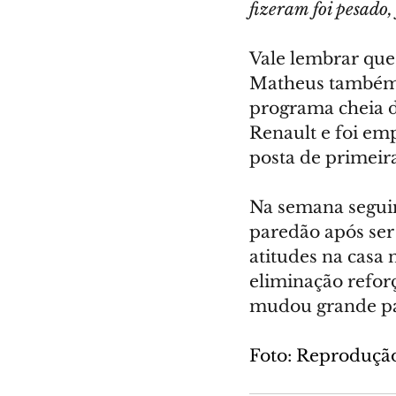
fizeram foi pesado,
Vale lembrar que
Matheus também n
programa cheia 
Renault e foi em
posta de primeir
Na semana seguin
paredão após ser 
atitudes na casa
eliminação reforç
mudou grande par
Foto: Reproduç