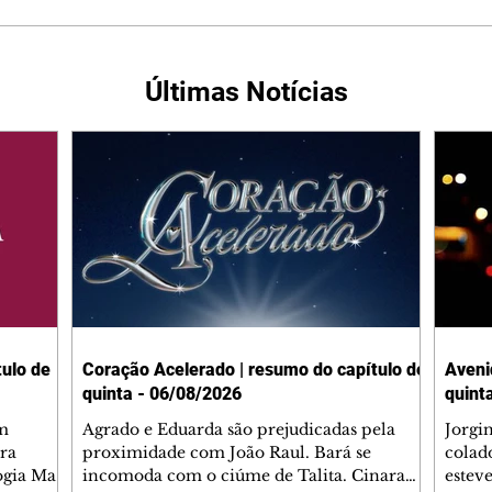
Últimas Notícias
ulo de
Coração Acelerado | resumo do capítulo de
Aveni
quinta - 06/08/2026
quint
m
Agrado e Eduarda são prejudicadas pela
Jorgi
ra
proximidade com João Raul. Bará se
colad
ogia Mau
incomoda com o ciúme de Talita. Cinara
estev