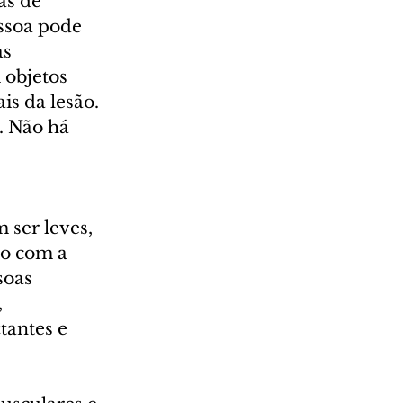
as de 
ssoa pode 
s 
 objetos 
s da lesão. 
. Não há 
 ser leves, 
do com a 
soas 
 
tantes e 