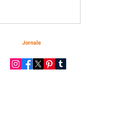
mações sobre Rita. Nina despista Max
cura Jorginho, mas não o encontra.
se muda para a casa de Jorginho.
isa pensa em reconquistar Silas.
nes diz a Roni e Leandro que o
ro Tavinho Nunes assistirá ao jogo.
ica e Noêmia perseguem Cadinho na
Siga
Jornale
 deserta. Dolores sugere que Roni peça
n em casamento. Cadinho consegue
da praia