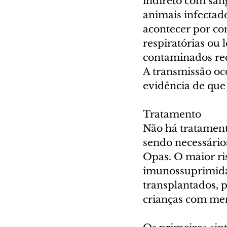
indireto com sang
animais infectad
acontecer por co
respiratórias ou 
contaminados rec
A transmissão oco
evidência de que 
Tratamento
Não há tratamento
sendo necessário
Opas. O maior ri
imunossuprimidas
transplantados, 
crianças com men