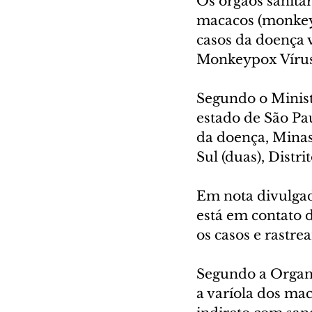
Os órgãos sanitár
macacos (monkeypo
casos da doença 
Monkeypox Vírus
Segundo o Ministé
estado de São Pa
da doença, Minas 
Sul (duas), Distr
Em nota divulgad
está em contato 
os casos e rastr
Segundo a Organi
a varíola dos mac