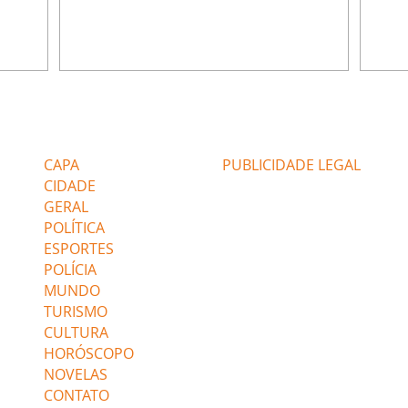
e Rafael
desabafa com Ronei e decide passar uns
infor
dias na casa de Palhares. Agrado pede para
e pro
 casal.
ter uma conversa com Eduarda. Janete
Iran 
 de
confronta Zilá, que garante à irmã que não
Monal
o marido
conhece Verônica. Ronei reconhece uma
Dióge
 seu
possível bolsa de Zilá entre os pertences de
olhei
l
Verônica, e liga para Cinara. Agrado pensa
Verôn
Editorias
Editais Certificados
ntar no
em desfazer sua dupla com Eduarda para
praia
 o
ajudar João Raul sem prejudicar a amiga.
Suele
CAPA
PUBLICIDADE LEGAL
fugir 
CIDADE
GERAL
POLÍTICA
ESPORTES
POLÍCIA
MUNDO
TURISMO
CULTURA
HORÓSCOPO
NOVELAS
CONTATO