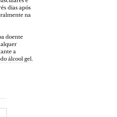
usculares e 
rês dias após 
eralmente na 
oa doente 
alquer 
ante a 
o álcool gel.