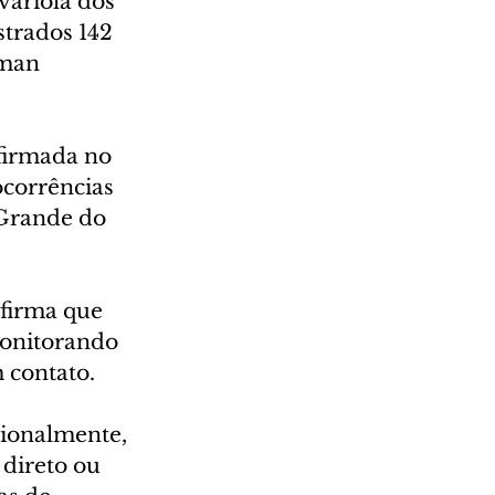
varíola dos 
trados 142 
uman 
firmada no 
corrências 
 Grande do 
firma que 
monitorando 
 contato.
ionalmente, 
direto ou 