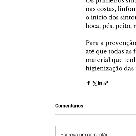
Os primeiros sin
nas costas, linfo
o início dos sint
boca, pés, peito, 
Para a prevenção
até que todas as
material que ten
higienização das 
Comentários
Escreva um comentário