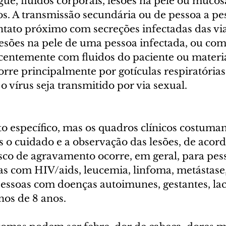
ue, fluidos corporais, lesões na pele ou mucos
os. A transmissão secundária ou de pessoa a pe
ntato próximo com secreções infectadas das via
lesões na pele de uma pessoa infectada, ou com
entemente com fluidos do paciente ou materiai
rre principalmente por gotículas respiratórias
o vírus seja transmitido por via sexual.
 específico, mas os quadros clínicos costumam
s o cuidado e a observação das lesões, de acor
sco de agravamento ocorre, em geral, para pes
 com HIV/aids, leucemia, linfoma, metástase,
pessoas com doenças autoimunes, gestantes, lac
os de 8 anos.