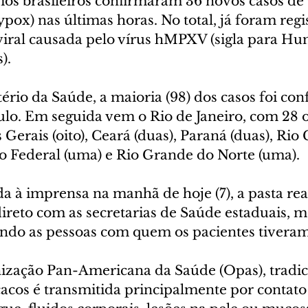
ios brasileiros confirmaram 36 novos casos de 
x) nas últimas horas. No total, já foram regis
viral causada pelo vírus hMPXV (sigla para H
).
rio da Saúde, a maioria (98) dos casos foi con
ulo. Em seguida vem o Rio de Janeiro, com 28 o
Gerais (oito), Ceará (duas), Paraná (duas), Rio
ito Federal (uma) e Rio Grande do Norte (uma).
a à imprensa na manhã de hoje (7), a pasta rea
direto com as secretarias de Saúde estaduais, 
eando as pessoas com quem os pacientes tiveram
zação Pan-Americana da Saúde (Opas), tradic
acos é transmitida principalmente por contato 