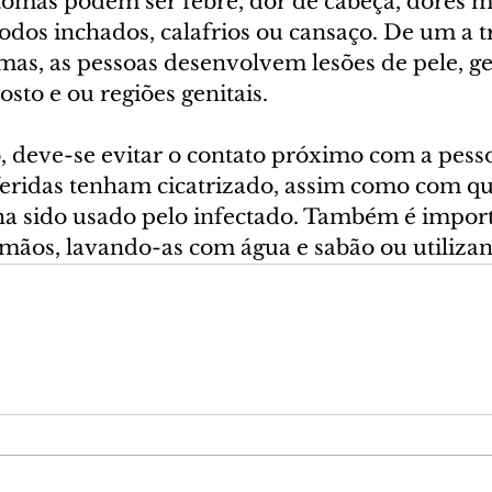
tomas podem ser febre, dor de cabeça, dores m
nodos inchados, calafrios ou cansaço. De um a t
omas, as pessoas desenvolvem lesões de pele, g
rosto e ou regiões genitais.
, deve-se evitar o contato próximo com a pess
 feridas tenham cicatrizado, assim como com qu
ha sido usado pelo infectado. Também é import
mãos, lavando-as com água e sabão ou utilizand