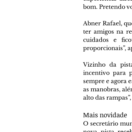
bom. Pretendo vol
Abner Rafael, qu
ter amigos na re
cuidados e fic
proporcionais”, 
Vizinho da pis
incentivo para p
sempre e agora es
as manobras, além
alto das rampas”,
Mais novidade
O secretário mun
nova pista rece