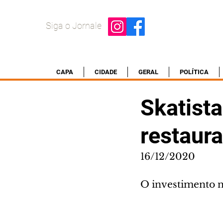
Siga o Jornale
CAPA
CIDADE
GERAL
POLÍTICA
Skatist
restaur
16/12/2020
O investimento na