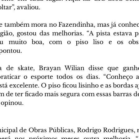
tar”, avaliou.
e também mora no Fazendinha, mas já conhecia
gião, gostou das melhorias. “A pista estava p
ou muito boa, com o piso liso e os obst
apontou.
ta de skate, Brayan Wilian disse que gan
raticar o esporte todos os dias. “Conheço a
tá excelente. O piso ficou lisinho e as bordas a
 de ter ficado mais segura com essas barras de
 opinou.
icipal de Obras Públicas, Rodrigo Rodrigues, r
berá nos próximos meses outra melhoria. “