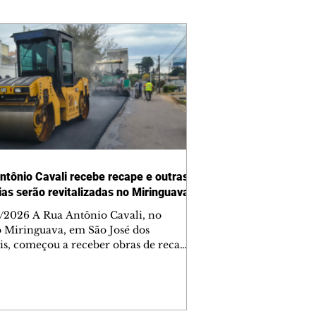
ntônio Cavali recebe recape e outras
vias serão revitalizadas no Miringuava
/2026 A Rua Antônio Cavali, no
o Miringuava, em São José dos
is, começou a receber obras de recape
tico. A intervenção faz parte de um
nto de serviços que vai melhorar a
entação de quatro ruas da região.
m estão previstas obras nas ruas