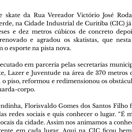
de skate da Rua Vereador Victório José Roda
rde, na Cidade Industrial de Curitiba (CIC) já
es e dez metros cúbicos de concreto depois,
enovado e agradou os skatistas, que nesta q
m o esporte na pista nova.
xecutado em parceria pelas secretarias municip
te, Lazer e Juventude na área de 370 metros 
u o piso, reformou e redimensionou os obstácu
uarda-corpo. 
dinha, Florisvaldo Gomes dos Santos Filho f
as redes sociais e quis conhecer o lugar. “É m
 locais da cidade. Assim nos animamos a conhec
rente em cada lugar. Aqui na CIC ficou bem 