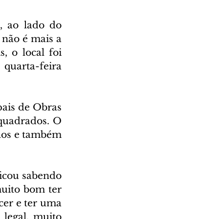
, ao lado do 
 não é mais a 
 o local foi 
uarta-feira 
ais de Obras 
quadrados. O 
los e também 
icou sabendo 
uito bom ter 
er e ter uma 
legal, muito 