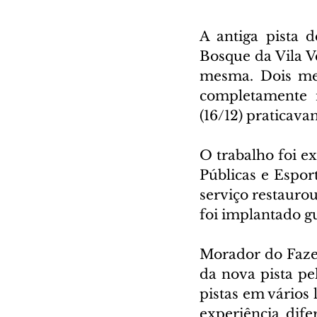
A antiga pista 
Bosque da Vila Ve
mesma. Dois mes
completamente r
(16/12) praticava
O trabalho foi e
Públicas e Espor
serviço restauro
foi implantado g
Morador do Fazen
da nova pista pel
pistas em vários
experiência dife