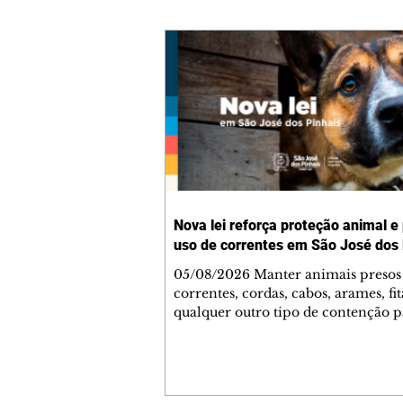
Nova lei reforça proteção animal e
uso de correntes em São José dos 
05/08/2026 Manter animais presos
correntes, cordas, cabos, arames, fit
qualquer outro tipo de contenção p
ser proibido em São José dos Pinhai
mudança está prevista na Lei Munic
4.960/2026, que alterou a Lei nº 4.
e reforça as normas de proteção e 