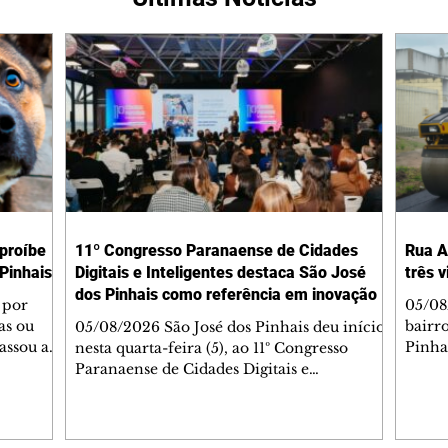
 proíbe
11º Congresso Paranaense de Cidades
Rua A
Pinhais
Digitais e Inteligentes destaca São José
três 
dos Pinhais como referência em inovação
 por
05/08
as ou
bairr
05/08/2026 São José dos Pinhais deu início,
assou a
Pinha
nesta quarta-feira (5), ao 11º Congresso
s. A
asfál
Paranaense de Cidades Digitais e
ipal nº
conju
Inteligentes, principal encontro estadual
231/2023
pavim
voltado à inovação na gestão pública.
bem-
També
Promovido pela Rede Cidade Digital (RCD),