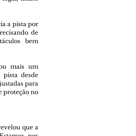
 a pista por 
recisando de 
áculos bem 
hou mais um 
 pista desde 
justadas para 
 proteção no 
evelou que a 
Estamos nos 