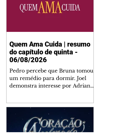
Quem Ama Cuida | resumo
do capítulo de quinta -
06/08/2026
Pedro percebe que Bruna tomou
um remédio para dormir. Joel
demonstra interesse por Adriana.
Fernando elogia Mau Mau. Bia
não gosta quando Brigitte e
Rafael se sentam à mesa com ela
e César, atrapalhando o jantar
romântico do casal. Bruna se
aproveita da preocupação de
Pedro com sua saúde para