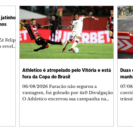
jatinho
lhos
é Felipe
 revelar
ronave.
-feira,
rido e
Athletico é atropelado pelo Vitória e está
Duas 
o espaço
fora da Copa do Brasil
manh
inia
veram
06/08/2026 Furacão não segurou a
07/08
sé
vantagem, foi goleado por 4x0 Divulgação
corri
s
O Athletico encerrou sua campanha na
trâns
 entre
Copa do Brasil nesta quinta-feira (6), em
domin
uma noite infeliz em Salvador (BA). O time
5h30 
paranaense foi superado por 4×0 pelo
Jardi
Vitória, no Barradão, e viu derreter a
Agent
vantagem de dois gols que levou da Arena
acomp