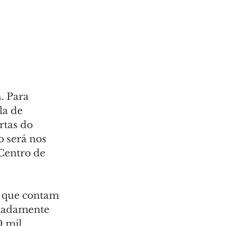
. Para 
la de 
tas do 
 será nos 
Centro de 
s que contam 
imadamente 
0 mil 