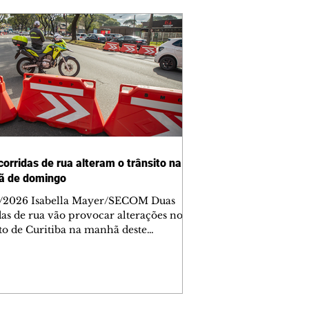
corridas de rua alteram o trânsito na
ã de domingo
/2026 Isabella Mayer/SECOM Duas
das de rua vão provocar alterações no
ito de Curitiba na manhã deste
go (9/8). As mudanças começam às
e afetam principalmente as regiões do
m das Américas e do Água Verde.
es de trânsito e monitores farão o
anhamento das provas. A orientação