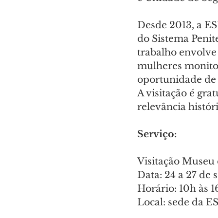
Desde 2013, a ES
do Sistema Penit
trabalho envolve
mulheres monitor
oportunidade de r
A visitação é gra
relevância histór
Serviço:
Visitação Museu 
Data: 24 a 27 de
Horário: 10h às 1
Local: sede da E