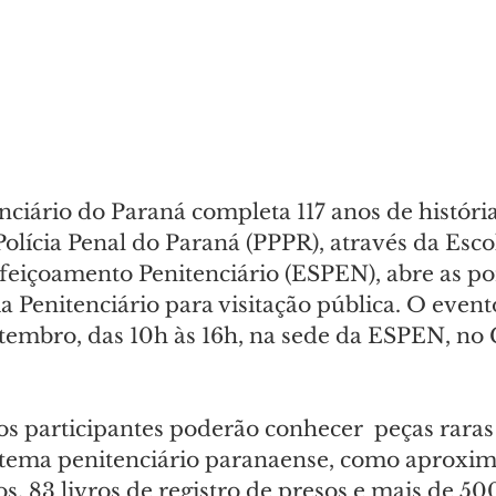
ciário do Paraná completa 117 anos de história
Polícia Penal do Paraná (PPPR), através da Esco
eiçoamento Penitenciário (ESPEN), abre as por
Penitenciário para visitação pública. O evento
etembro, das 10h às 16h, na sede da ESPEN, no 
 os participantes poderão conhecer  peças rara
sistema penitenciário paranaense, como aprox
s, 83 livros de registro de presos e mais de 50