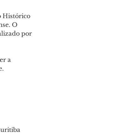
 Histórico 
nse. O 
lizado por 
er a 
e.
uritiba