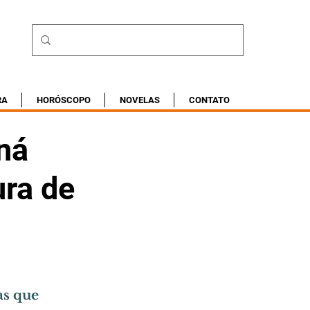
RA
HORÓSCOPO
NOVELAS
CONTATO
ná
ra de
as que 