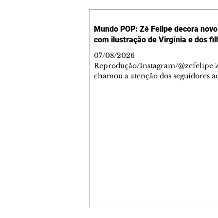
Mundo POP: Zé Felipe decora novo 
com ilustração de Virgínia e dos fi
07/08/2026
Reprodução/Instagram/@zefelipe Z
chamou a atenção dos seguidores ao
um detalhe especial de sua nova ae
O cantor compartilhou nesta quinta
6, registros do jatinho recém-adqui
mostrou que decidiu personalizar 
com uma ilustração que reúne Virg
Fonseca e os três filhos que eles ti
juntos: Maria Alice, Maria Flor e Jo
Leonardo. Na imagem, aparecem o
apelidos dos integrantes da família,
eles "Papai", "Mamãe",