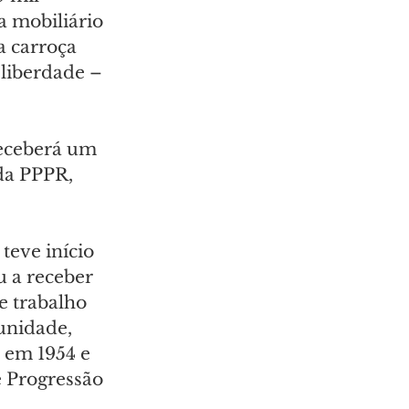
 mobiliário 
a carroça 
 liberdade – 
receberá um 
da PPPR, 
teve início 
 a receber 
e trabalho 
unidade, 
 em 1954 e 
 Progressão 