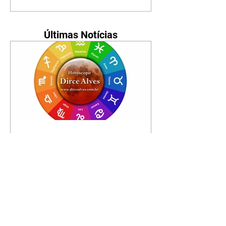
Últimas Notícias
Horóscopo - 09/08/2026
Tenha seu Mapa Astral de
nascimento, o Mapa astral do Ano
de 2026 e 2027, o que os planetas
indicam para o seu: Trabalho,
Amor, Dinheiro, Saúde e Família.
Estudo com 35 páginas. Adquira