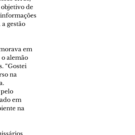
objetivo de 
 informações 
 a gestão 
á morava em 
, o alemão 
. “Gostei 
rso na 
a.
pelo 
uado em 
iente na 
ssários 