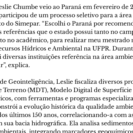
eslie Chumbe veio ao Paraná em fevereiro de 
participou de um processo seletivo para a área
o do Simepar. “Escolhi o Paraná por recomend
s referências que o estado possui tanto no cam
nto no acadêmico, para realizar meu mestrado n
cursos Hídricos e Ambiental na UFPR. Durante
 diversas instituições referência na área ambien
”, explica.
de Geointeligência, Leslie fiscaliza diversos p
e Terreno (MDT), Modelo Digital de Superfície
icos, com ferramentas e programas especializa
onstrói a evolução histórica da qualidade ambie
dos últimos 150 anos, correlacionando-a com 
 sua bacia hidrográfica. Ela analisa sediment
bientais, integrando marcadores geoquímicos