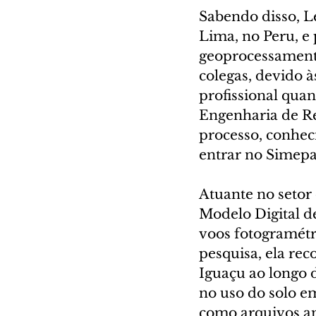
Sabendo disso, L
Lima, no Peru, e 
geoprocessament
colegas, devido à
profissional qua
Engenharia de Re
processo, conheci
entrar no Simepar
Atuante no setor 
Modelo Digital d
voos fotogramétr
pesquisa, ela rec
Iguaçu ao longo 
no uso do solo em
como arquivos am