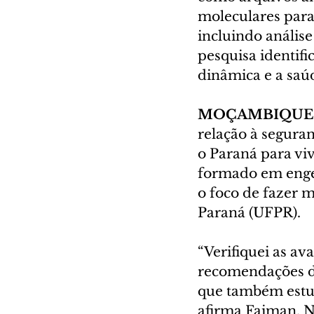
moleculares para 
incluindo anális
pesquisa identif
dinâmica e a saúd
MOÇAMBIQUE
relação à segura
o Paraná para vi
formado em engen
o foco de fazer 
Paraná (UFPR).
“Verifiquei as av
recomendações d
que também estud
afirma Faiman. N