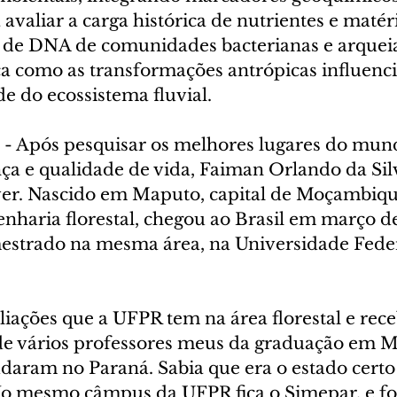
avaliar a carga histórica de nutrientes e matéri
e de DNA de comunidades bacterianas e arqueia
ica como as transformações antrópicas influenc
e do ecossistema fluvial.
 - Após pesquisar os melhores lugares do mun
nça e qualidade de vida, Faiman Orlando da Sil
ver. Nascido em Maputo, capital de Moçambique
haria florestal, chegou ao Brasil em março d
mestrado na mesma área, na Universidade Feder
aliações que a UFPR tem na área florestal e rece
e vários professores meus da graduação em 
aram no Paraná. Sabia que era o estado certo p
o mesmo câmpus da UFPR fica o Simepar, e foi