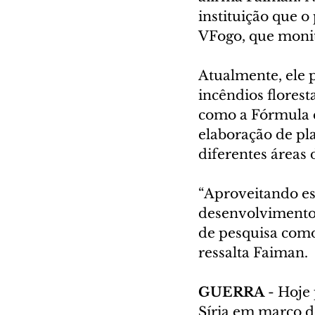
instituição que 
VFogo, que monit
Atualmente, ele 
incêndios florest
como a Fórmula d
elaboração de pla
diferentes áreas 
“Aproveitando ess
desenvolvimento 
de pesquisa como 
ressalta Faiman.
GUERRA
 - Hoje
Síria em março de