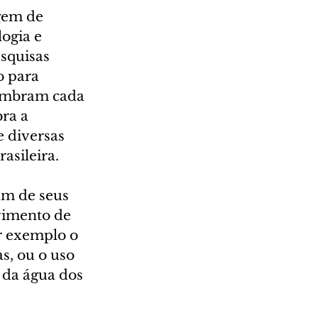
gem de 
ogia e 
squisas 
o para 
lembram cada 
ra a 
e diversas 
asileira.
m de seus 
vimento de 
r exemplo o 
, ou o uso 
e da água dos 