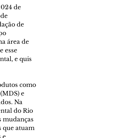
2024 de 
 de 
ação de 
po 
a área de 
 esse 
tal, e quis 
rodutos como 
 (MDS) e 
dos. Na 
ntal do Rio 
as mudanças 
os que atuam 
 e 