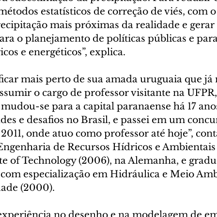
étodos estatísticos de correção de viés, com o 
recipitação mais próximas da realidade e gerar
ara o planejamento de políticas públicas e para
icos e energéticos”, explica.
 ficar mais perto de sua amada uruguaia que j
assumir o cargo de professor visitante na UFPR
 mudou-se para a capital paranaense há 17 anos
des e desafios no Brasil, e passei em um concu
2011, onde atuo como professor até hoje”, cont
Engenharia de Recursos Hídricos e Ambientais 
ute of Technology (2006), na Alemanha, e grad
 com especialização em Hidráulica e Meio Amb
ade (2000).
xperiência no desenho e na modelagem de emi