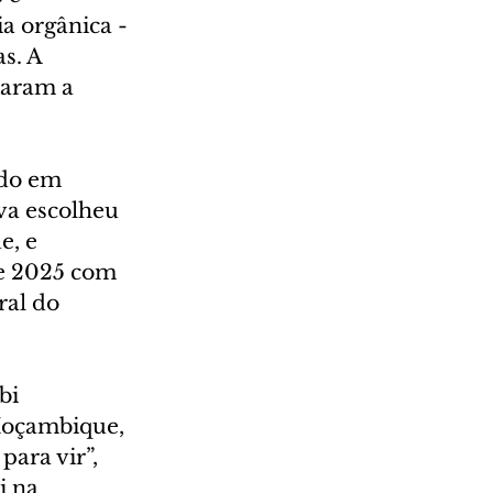
a orgânica - 
s. A 
iaram a 
do em 
va escolheu 
, e 
e 2025 com 
al do 
bi 
Moçambique, 
ara vir”, 
 na 