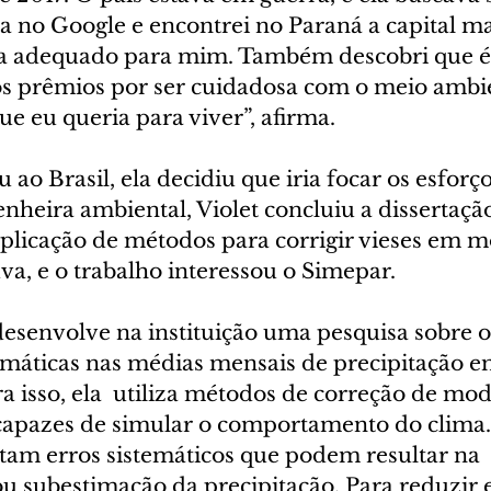
a no Google e encontrei no Paraná a capital ma
da adequado para mim. Também descobri que é
s prêmios por ser cuidadosa com o meio ambien
e eu queria para viver”, afirma.
ao Brasil, ela decidiu que iria focar os esforço
enheira ambiental, Violet concluiu a dissertaçã
plicação de métodos para corrigir vieses em m
va, e o trabalho interessou o Simepar.
desenvolve na instituição uma pesquisa sobre o
máticas nas médias mensais de precipitação em
ra isso, ela  utiliza métodos de correção de mod
apazes de simular o comportamento do clima. 
am erros sistemáticos que podem resultar na 
 subestimação da precipitação. Para reduzir es