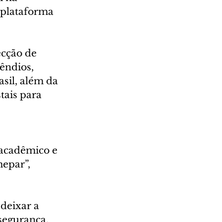
 plataforma 
cção de 
êndios, 
sil, além da 
tais para 
 acadêmico e 
epar”, 
deixar a 
segurança. 