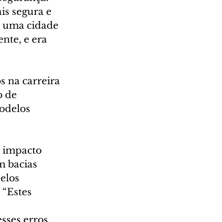
is segura e 
 uma cidade 
te, e era 
s na carreira 
o de 
odelos 
 impacto 
 bacias 
elos 
“Estes 
ses erros, 