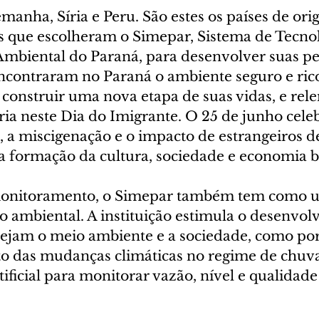
anha, Síria e Peru. São estes os países de ori
s que escolheram o Simepar, Sistema de Tecnol
biental do Paraná, para desenvolver suas pe
 encontraram no Paraná o ambiente seguro e ric
e construir uma nova etapa de suas vidas, e re
ria neste Dia do Imigrante. O 25 de junho celeb
, a miscigenação e o impacto de estrangeiros d
a formação da cultura, sociedade e economia br
onitoramento, o Simepar também tem como u
o ambiental. A instituição estimula o desenvol
tejam o meio ambiente e a sociedade, como po
o das mudanças climáticas no regime de chuvas
rtificial para monitorar vazão, nível e qualidad