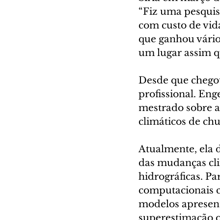
“Fiz uma pesquis
com custo de vi
que ganhou vário
um lugar assim qu
Desde que chegou 
profissional. Eng
mestrado sobre a
climáticos de chu
Atualmente, ela 
das mudanças cli
hidrográficas. Pa
computacionais c
modelos apresent
superestimação ou