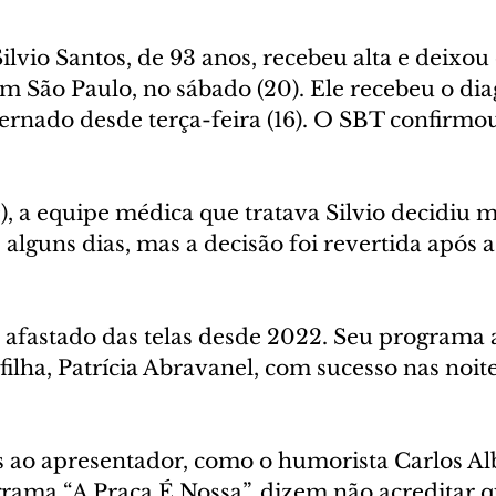
lvio Santos, de 93 anos, recebeu alta e deixou 
em São Paulo, no sábado (20). Ele recebeu o dia
ernado desde terça-feira (16). O SBT confirmou
9), a equipe médica que tratava Silvio decidiu 
 alguns dias, mas a decisão foi revertida após 
á afastado das telas desde 2022. Seu programa 
lha, Patrícia Abravanel, com sucesso nas noite
 ao apresentador, como o humorista Carlos Alb
rama “A Praça É Nossa”, dizem não acreditar q