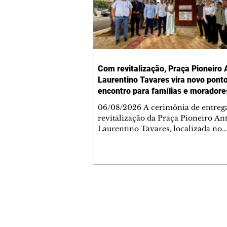
Com revitalização, Praça Pioneiro 
Laurentino Tavares vira novo pont
encontro para famílias e moradore
Jardim Liberdade
06/08/2026 A cerimônia de entreg
revitalização da Praça Pioneiro An
Laurentino Tavares, localizada no
cruzamento da Avenida dos Palma
as ruas Laudelino Pedro da Silva e 
Chrisóstomo Capinan, no Jardim
Liberdade, ocorreu nesta quinta-fei
espaço recebeu melhorias que amp
opções de lazer e convivência da
Contato comercial
comunidade, tornando a praça mai
mmjornale@gmail.com
acessível, segura e confortável para
Telefone: (41) 99978-9956
moradores de todas as idades. Entre