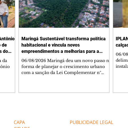
Antônio
Maringá Sustentável transforma política
IPLAN
o de
habitacional e vincula novos
calça
s do
empreendimentos a melhorias para a
06/08
cidade
delimi
a da
06/08/2026 Maringá deu um novo passo na
insta
tônio
forma de planejar o crescimento urbano
de se
com a sanção da Lei Complementar nº
de pe
res com
1.544, que institui o Programa Maringá
ou pio
Dr.
Sustentável. A nova legislação estabelece
propr
regras para a criação de Zonas Especiais de
respon
ra, 6. O
Interesse Social (Zeis) e cria um modelo
Pesqu
liam as
que une produção de moradias, ocupação
(IPLAN
inteligente do território e melhorias que
Editorias
Editais Certificados
fiscal
s
beneficiam toda a população. O principal
essas
avanço da lei é mudar a lógica de concessão
CAPA
PUBLICIDADE LEGAL
 as
de benefícios urbanísticos frente