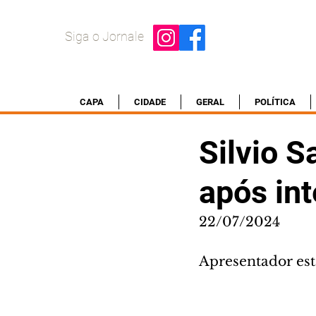
Siga o Jornale
CAPA
CIDADE
GERAL
POLÍTICA
Silvio S
após in
22/07/2024
Apresentador est