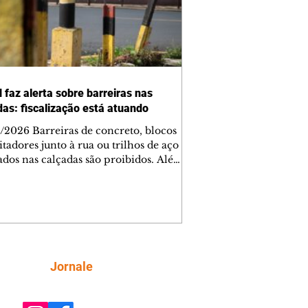
 faz alerta sobre barreiras nas
das: fiscalização está atuando
/2026 Barreiras de concreto, blocos
tadores junto à rua ou trilhos de aço
lados nas calçadas são proibidos. Além
rem obstáculos para a livre circulação
destres, essas estruturas podem causar
rar acidentes de trânsito — e os
ietários dos imóveis podem ser
sabilizados. O alerta é do Instituto de
isa e Planejamento de Ponta Grossa
), que está intensificando a
Siga
Jornale
ização sobre as calçadas, o que inclui
 barreiras. Um ca