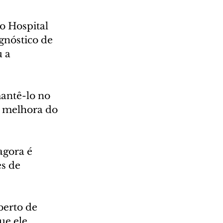
o Hospital 
gnóstico de 
 a 
mantê-lo no 
a melhora do 
agora é 
s de 
erto de 
ue ele 