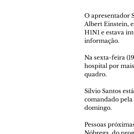
O apresentador Si
Albert Einstein, 
H1N1 e estava int
informação.
Na sexta-feira (1
hospital por mais
quadro.
Silvio Santos est
comandado pela fi
domingo.
Pessoas próximas
Nóbrega, do prog