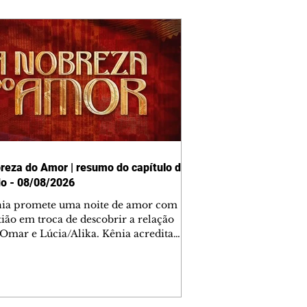
reza do Amor | resumo do capítulo de
o - 08/08/2026
nia promete uma noite de amor com
tião em troca de descobrir a relação
 Omar e Lúcia/Alika. Kênia acredita
inta esteja mesmo ao lado de Jendal, e
o convite para jantar com os dois.
 desabafa com Casemiro e conta que
ília de Lúcia/Alika tem uma dívida
mar. Ana Maria vai à casa de Manoel