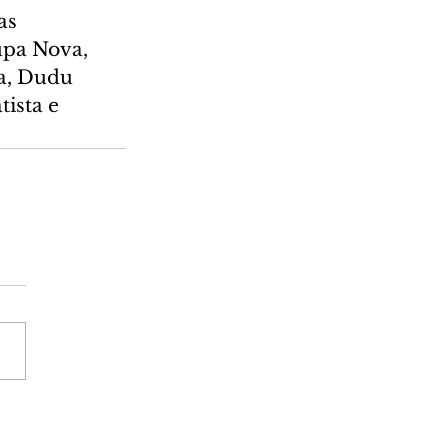
as 
upa Nova, 
a, Dudu 
ista e 