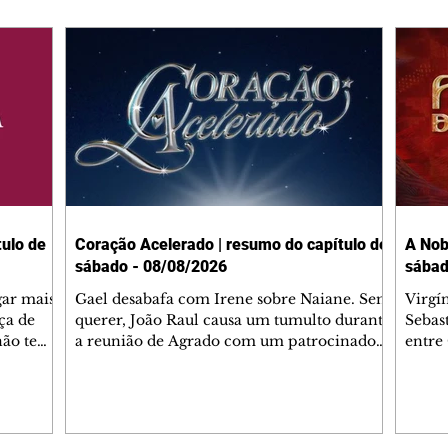
ulo de
Coração Acelerado | resumo do capítulo de
A Nob
sábado - 08/08/2026
sábad
gar mais
Gael desabafa com Irene sobre Naiane. Sem
Virgí
ça de
querer, João Raul causa um tumulto durante
Sebas
 não tem
a reunião de Agrado com um patrocinador.
entre
ia.
Zilá orienta Osmar a seguir Cinara, que
que B
ão de
percebe a movimentação e alerta Ronei.
nega 
ntino
Palhares confronta Cinara sobre a
Tonho
aproximação com Ronei. Eduarda pensa
a fam
una no
em pedir a Valéria para ficar com Sol. Gael
com O