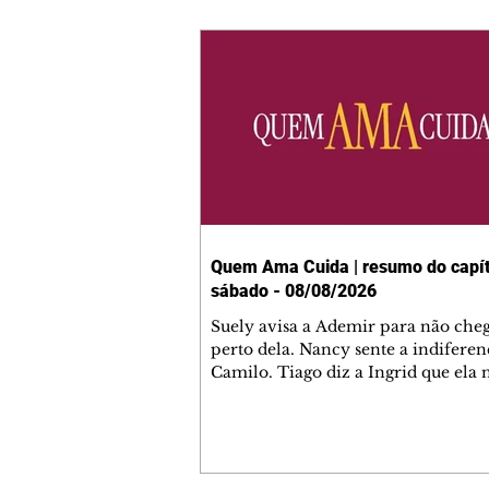
Quem Ama Cuida | resumo do capít
sábado - 08/08/2026
Suely avisa a Ademir para não che
perto dela. Nancy sente a indiferen
Camilo. Tiago diz a Ingrid que ela
competência para presidir a joalher
André conta a Pedro que a associaç
advogados expulsou Ademir. Laure
contrata Adriana para servir no
restaurante. Adriana vê Pedro e Br