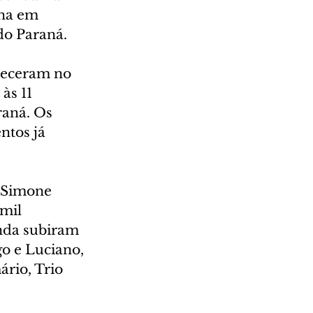
ana em 
do Paraná.
teceram no 
às 11 
aná. Os 
ntos já 
 Simone 
mil 
nda subiram 
o e Luciano, 
rio, Trio 