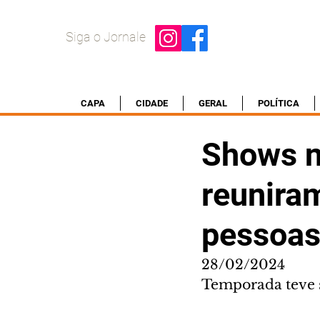
Siga o Jornale
CAPA
CIDADE
GERAL
POLÍTICA
Shows n
reunira
pessoa
28/02/2024
Temporada teve s