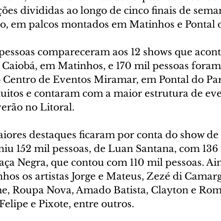
ões divididas ao longo de cinco finais de sem
iro, em palcos montados em Matinhos e Pontal 
 pessoas compareceram aos 12 shows que acon
 Caiobá, em Matinhos, e 170 mil pessoas foram 
 Centro de Eventos Miramar, em Pontal do Par
uitos e contaram com a maior estrutura de eve
erão no Litoral.
iores destaques ficaram por conta do show de
iu 152 mil pessoas, de Luan Santana, com 136 
Raça Negra, que contou com 110 mil pessoas. Ai
hos os artistas Jorge e Mateus, Zezé di Camarg
, Roupa Nova, Amado Batista, Clayton e Romá
elipe e Pixote, entre outros.