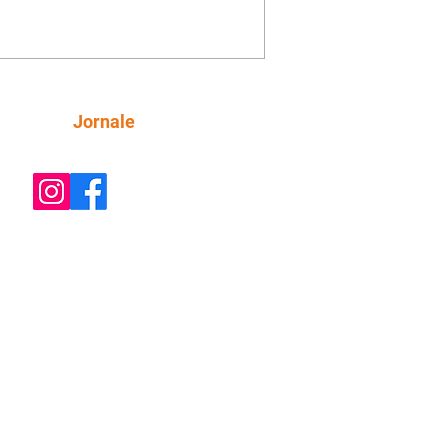
o convite para jantar com os dois.
 desabafa com Casemiro e conta que
ília de Lúcia/Alika tem uma dívida
mar. Ana Maria vai à casa de Manoel
estratada por Fortunato. José e Omar
tam sobre a possível jazida de
Siga
Jornale
tênio na região. Virgínia provoca
nes na frente de Marta. Binta s