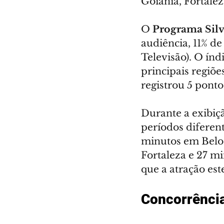
Goiânia, Fortalez
O 
Programa Silv
audiência, 11% de
Televisão). O índ
principais regiõe
registrou 5 pont
Durante a exibiç
períodos diferen
minutos em Belo 
Fortaleza e 27 m
que a atração est
Concorrênci