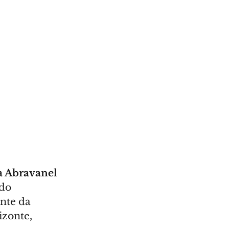
a Abravanel
do 
ente da 
izonte, 