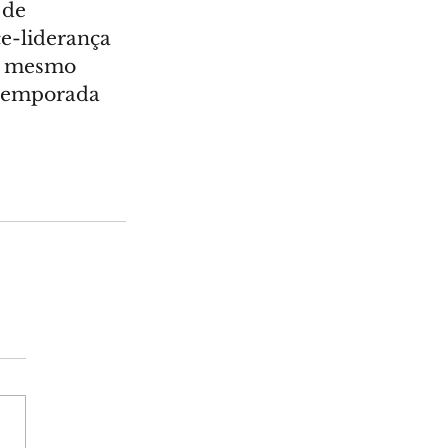
 de 
e-liderança 
no mesmo 
 temporada 