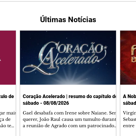
Últimas Notícias
ulo de
Coração Acelerado | resumo do capítulo de
A Nob
sábado - 08/08/2026
sábad
gar mais
Gael desabafa com Irene sobre Naiane. Sem
Virgí
ça de
querer, João Raul causa um tumulto durante
Sebas
 não tem
a reunião de Agrado com um patrocinador.
entre
ia.
Zilá orienta Osmar a seguir Cinara, que
que B