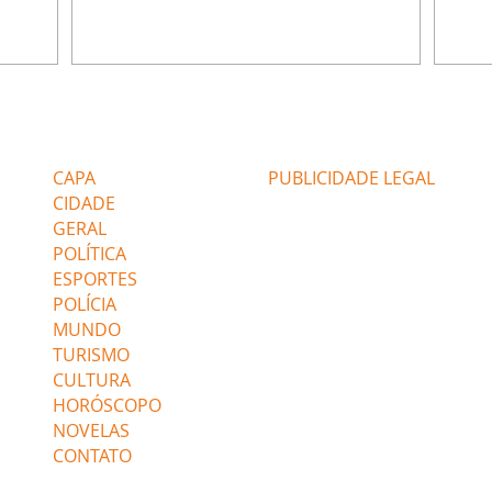
ão de
percebe a movimentação e alerta Ronei.
nega 
ntino
Palhares confronta Cinara sobre a
Tonho
aproximação com Ronei. Eduarda pensa
a fam
una no
em pedir a Valéria para ficar com Sol. Gael
com O
a. Dora
decide terminar com Naiane. João Raul
e é d
m
inventa para Agrado que não está
comen
Editorias
Editais Certificados
Lyris
conseguindo conviver com seu sucesso, e
tungs
urante de
termina o relacionamento dos dois.
Dióge
CAPA
PUBLICIDADE LEGAL
CIDADE
GERAL
POLÍTICA
ESPORTES
POLÍCIA
MUNDO
TURISMO
CULTURA
HORÓSCOPO
NOVELAS
CONTATO