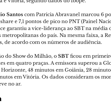
a e Vitória, segundo dados do Ibope.
io Santos
 com Patricia Abravanel marcou 6 po
 share e 7,1 pontos de pico no PNT (Painel Naci
ice garantiu a vice-liderança ao SBT na média d
s metropolitanas do país. Na mesma faixa, a R
os, de acordo com os números de audiência.
ão do Show do Milhão, o 
SBT
 ficou em primeir
tes em quatro praças. A emissora superou a Glo
Horizonte, 48 minutos em Goiânia, 28 minuto
inutos em Vitória. Os dados consideram os m
eve no ar.
a