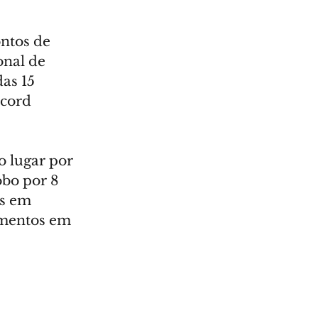
ntos de 
onal de 
as 15 
ecord 
o lugar por 
bo por 8 
s em 
omentos em 