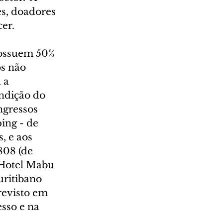
s, doadores 
er. 
possuem 50% 
s não 
 a 
ndição do 
ngressos 
ing - de 
, e aos 
808 (de 
 Hotel Mabu 
uritibano 
revisto em 
sso e na 