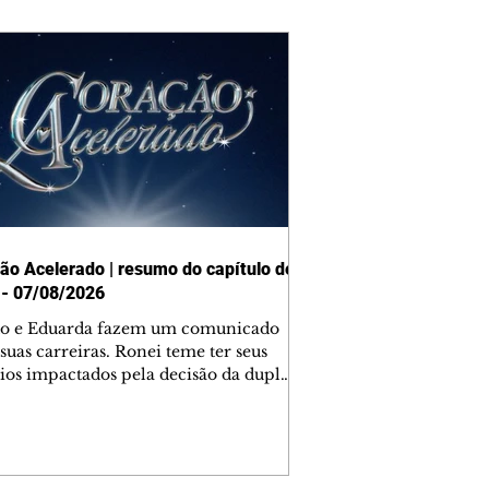
ão Acelerado | resumo do capítulo de
 - 07/08/2026
o e Eduarda fazem um comunicado
suas carreiras. Ronei teme ter seus
ios impactados pela decisão da dupla.
e decide prestar queixa contra
ica. Gael descobre que Naiane passou
ações sigilosas para Talita. Ronei
ra Verônica novamente e descobre