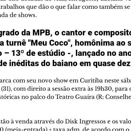
trabalhos que dão o que falar como também se 
da de shows. 
ado da MPB, o cantor e composito
a turnê "Meu Coco", homônima ao s
o – 13º de estúdio -, lançado no an
 de inéditas do baiano em quase dez
arca com seu novo show em Curitiba neste sába
(31), com direito a sessão extra às 19h30, para 
tóricas no palco do Teatro Guaíra (R: Conselhe
stão à venda através do Disk Ingressos e os val
0 (meia-entrada) + taxa adm, de acordo com o s