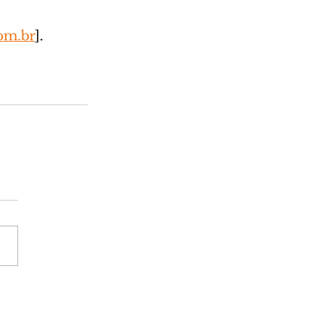
om.br
].