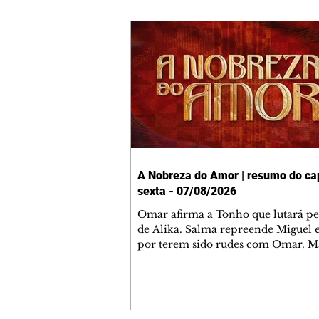
A Nobreza do Amor | resumo do cap
sexta - 07/08/2026
Omar afirma a Tonho que lutará p
de Alika. Salma repreende Miguel 
por terem sido rudes com Omar. M
Helena aconselha Manoel sobre se
namoro com Ana Maria. Pressiona
Bakari revela a Jendal que Chinua 
em terras inimigas. Omar pede que