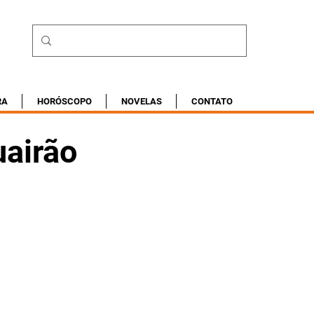
RA
HORÓSCOPO
NOVELAS
CONTATO
uairão