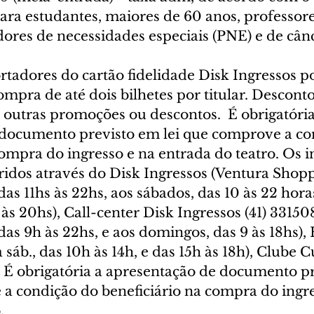
ara estudantes, maiores de 60 anos, professore
ores de necessidades especiais (PNE) e de cânc
rtadores do cartão fidelidade Disk Ingressos 
mpra de até dois bilhetes por titular. Desconto
outras promoções ou descontos.  É obrigatória
documento previsto em lei que comprove a co
compra do ingresso e na entrada do teatro. Os i
idos através do Disk Ingressos (Ventura Shopp
das 11hs às 22hs, aos sábados, das 10 às 22 horas
às 20hs), Call-center Disk Ingressos (41) 33150
das 9h às 22hs, e aos domingos, das 9 às 18hs),
a sáb., das 10h às 14h, e das 15h às 18h), Clube C
. É obrigatória a apresentação de documento p
 a condição do beneficiário na compra do ingre
.