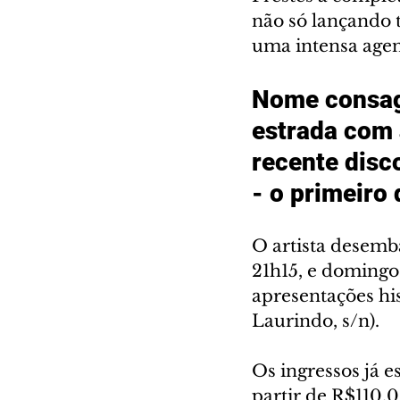
não só lançando 
uma intensa agen
Nome consagr
estrada com 
recente disc
- o primeiro
O artista desemb
21h15, e domingo 
apresentações his
Laurindo, s/n).
Os ingressos já e
partir de R$110,0