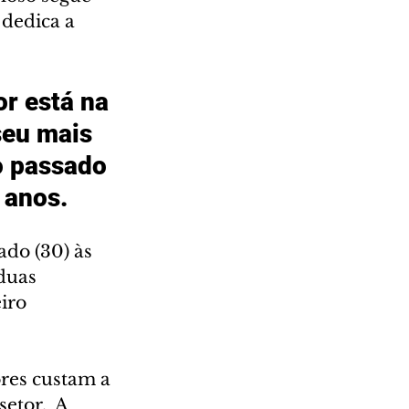
dedica a 
r está na 
eu mais 
o passado 
 anos. 
do (30) às 
duas 
iro 
ores custam a 
etor.  A 