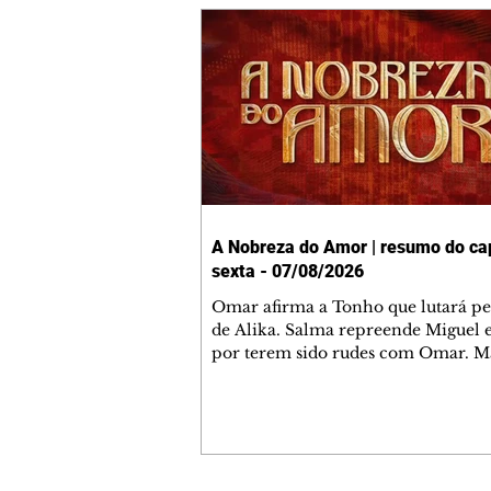
A Nobreza do Amor | resumo do cap
sexta - 07/08/2026
Omar afirma a Tonho que lutará p
de Alika. Salma repreende Miguel 
por terem sido rudes com Omar. M
Helena aconselha Manoel sobre se
namoro com Ana Maria. Pressiona
Bakari revela a Jendal que Chinua 
em terras inimigas. Omar pede que
acompanhe até a agência bancária
alerta Dumi, Akin e Ladisa sobre as