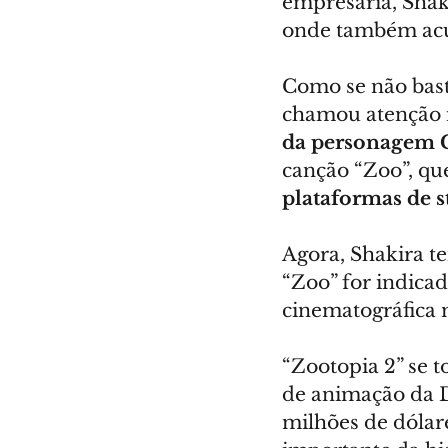
empresária, Shak
onde também acu
Como se não bast
chamou atenção 
da personagem 
canção “Zoo”, qu
plataformas de 
Agora, Shakira t
“Zoo” for indica
cinematográfica 
“Zootopia 2” se t
de animação da D
milhões de dólare