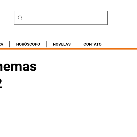
RA
HORÓSCOPO
NOVELAS
CONTATO
inemas
2