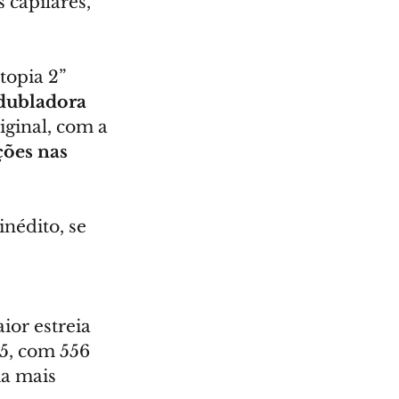
capilares, 
opia 2” 
dubladora 
iginal, com a 
ões nas 
nédito, se 
ior estreia 
5, com 556 
a mais 