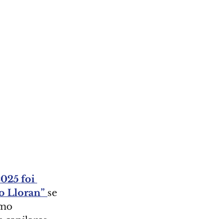
2025 foi 
o Lloran” 
se 
omo 