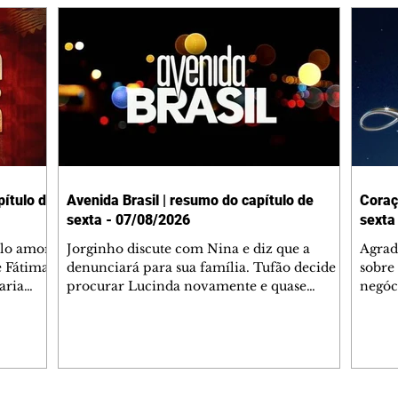
ítulo de
Avenida Brasil | resumo do capítulo de
Coraç
sexta - 07/08/2026
sexta
elo amor
Jorginho discute com Nina e diz que a
Agrad
e Fátima
denunciará para sua família. Tufão decide
sobre 
aria
procurar Lucinda novamente e quase
negóc
u
encontra Nina no lixão. Débora se
Janet
do,
preocupa com Jorginho. Monalisa pede que
Verôn
esteve
Olenka não a deixe sozinha. Tufão
inform
 Alika o
encontra Jorginho e o leva para casa. Max é
procu
. Chinua
hostil com Carminha. Diógenes se irrita
que e
quando Tavinho diz que não negociará o
decep