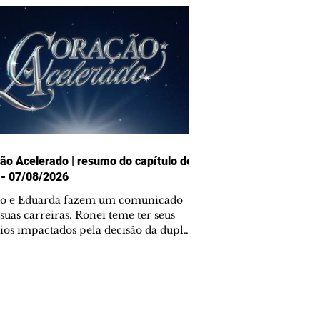
ão Acelerado | resumo do capítulo de
 - 07/08/2026
o e Eduarda fazem um comunicado
suas carreiras. Ronei teme ter seus
ios impactados pela decisão da dupla.
e decide prestar queixa contra
ica. Gael descobre que Naiane passou
ações sigilosas para Talita. Ronei
ra Verônica novamente e descobre
la deixou Bom Retorno. Gael se
ciona com Naiane. Valéria anuncia