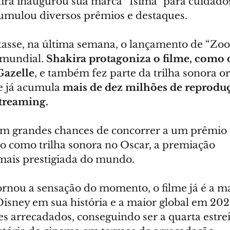
ira inaugurou sua marca “Ísima” para cuidados 
mulou diversos prêmios e destaques. 
asse, na última semana, o lançamento de “Zoot
mundial. 
Shakira protagoniza o filme, como 
Gazelle
, e também fez parte da trilha sonora or
e já acumula 
mais de dez milhões de reproduç
streaming.
em grandes chances de concorrer a um prêmio i
do como trilha sonora no Oscar, a premiação 
mais prestigiada do mundo. 
ornou a sensação do momento, o filme já é a ma
isney em sua história e a maior global em 202
s arrecadados, conseguindo ser a quarta estrei