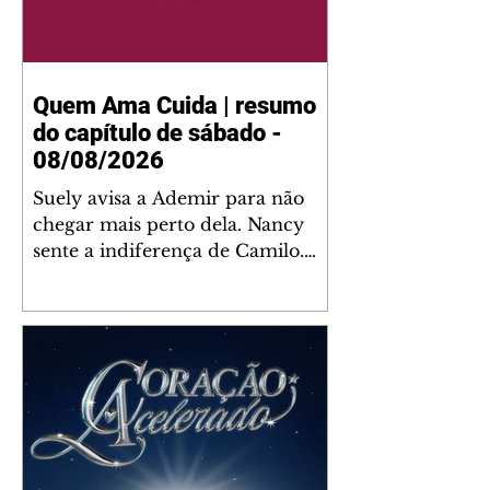
Quem Ama Cuida | resumo
do capítulo de sábado -
08/08/2026
Suely avisa a Ademir para não
chegar mais perto dela. Nancy
sente a indiferença de Camilo.
Tiago diz a Ingrid que ela não
tem competência para presidir a
joalheria. André conta a Pedro
que a associação de advogados
expulsou Ademir. Laurentino
contrata Adriana para servir no
restaurante. Adriana vê Pedro e
Bruna no restaurante. Bruna
provoca Adriana. Dora pede