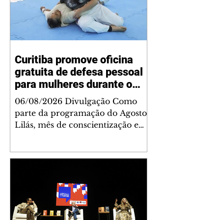
Curitiba promove oficina
gratuita de defesa pessoal
para mulheres durante o
Agosto Lilás
06/08/2026 Divulgação Como
parte da programação do Agosto
Lilás, mês de conscientização e
enfrentamento à violência contra
a mulher, a Prefeitura de
Curitiba, por meio da Secretaria
Municipal de Esporte, Lazer e
Juventude (Smelj) promove, no
dia 11 de agosto, às 14h, a oficina
Segura de Si: Defesa Pessoal e
Autoproteção, no Teatro da Vila,