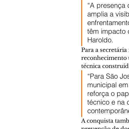
“A presença d
amplia a visi
enfrentament
têm impacto d
Haroldo.
Para a secretária
reconhecimento u
técnica construíd
“Para São Jo
municipal em
reforça o pa
técnico e na 
contemporâne
A conquista tamb
prevenção de doe