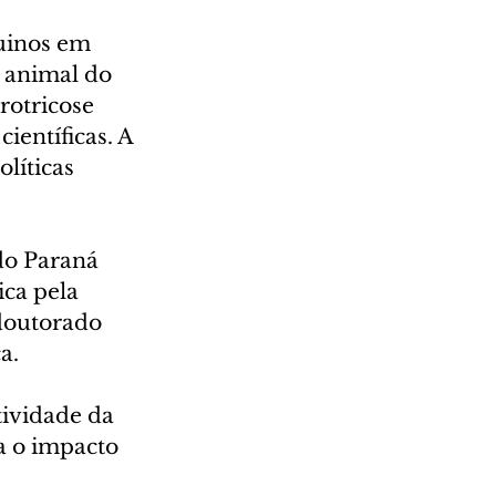
uinos em 
 animal do 
otricose 
ientíficas. A 
líticas 
do Paraná 
ca pela 
doutorado 
a.
ividade da 
a o impacto 