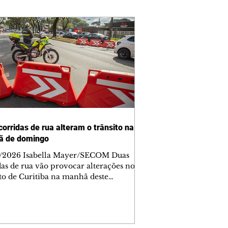
corridas de rua alteram o trânsito na
ã de domingo
/2026 Isabella Mayer/SECOM Duas
das de rua vão provocar alterações no
ito de Curitiba na manhã deste
go (9/8). As mudanças começam às
e afetam principalmente as regiões do
m das Américas e do Água Verde.
es de trânsito e monitores farão o