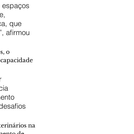
s espaços 
e, 
a, que 
, afirmou 
, o 
 capacidade 
r 
cia 
ento 
desafios 
erinários na 
mento de 