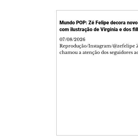
Mundo POP: Zé Felipe decora novo 
com ilustração de Virgínia e dos fi
07/08/2026
Reprodução/Instagram/@zefelipe Z
chamou a atenção dos seguidores ao
um detalhe especial de sua nova ae
O cantor compartilhou nesta quinta
6, registros do jatinho recém-adqui
mostrou que decidiu personalizar 
com uma ilustração que reúne Virg
Fonseca e os três filhos que eles ti
juntos: Maria Alice, Maria Flor e Jo
Leonardo. Na imagem, aparecem o
apelidos dos integrantes da família,
eles "Papai", "Mamãe",