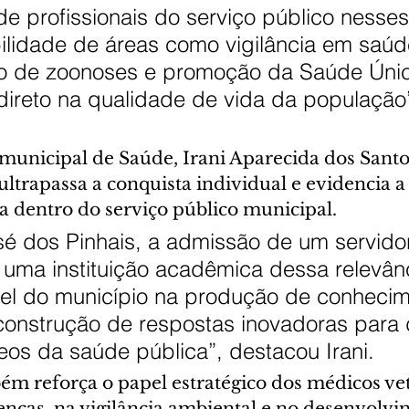
e profissionais do serviço público nesse
bilidade de áreas como vigilância em saúd
o de zoonoses e promoção da Saúde Únic
ireto na qualidade de vida da população”
 municipal de Saúde, Irani Aparecida dos Santos
ltrapassa a conquista individual e evidencia a
a dentro do serviço público municipal.
sé dos Pinhais, a admissão de um servido
 uma instituição acadêmica dessa relevân
pel do município na produção de conhecim
construção de respostas inovadoras para 
os da saúde pública”, destacou Irani.
ém reforça o papel estratégico dos médicos vet
nças, na vigilância ambiental e no desenvolvi