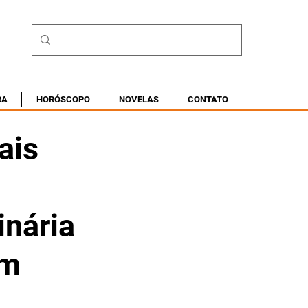
RA
HORÓSCOPO
NOVELAS
CONTATO
ais
inária
em