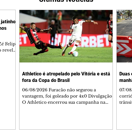
jatinho
lhos
é Felipe
 revelar
ronave.
-feira,
rido e
Athletico é atropelado pelo Vitória e está
Duas 
o espaço
fora da Copa do Brasil
manh
inia
veram
06/08/2026 Furacão não segurou a
07/08
sé
vantagem, foi goleado por 4x0 Divulgação
corri
s
O Athletico encerrou sua campanha na
trâns
 entre
Copa do Brasil nesta quinta-feira (6), em
domin
uma noite infeliz em Salvador (BA). O time
5h30 
paranaense foi superado por 4×0 pelo
Jardi
Vitória, no Barradão, e viu derreter a
Agent