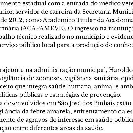
mento estadual com a entrada do médico vete
ior, servidor de carreira da Secretaria Munici
sde 2012, como Acadêmico Titular da Academi
rinária (ACAPAMEVE). O ingresso na instituiçã
balho técnico realizado no município e evidenc
serviço público local para a produção de conhe
trajetória na administração municipal, Haroldo
vigilância de zoonoses, vigilância sanitária, epi
ceito que integra saúde humana, animal e ambi
íticas públicas e estratégias de prevenção.
s desenvolvidos em São José dos Pinhais estão 
gilância da febre amarela, enfrentamento da es
mento de agravos de interesse em saúde pública
ação entre diferentes áreas da saúde.