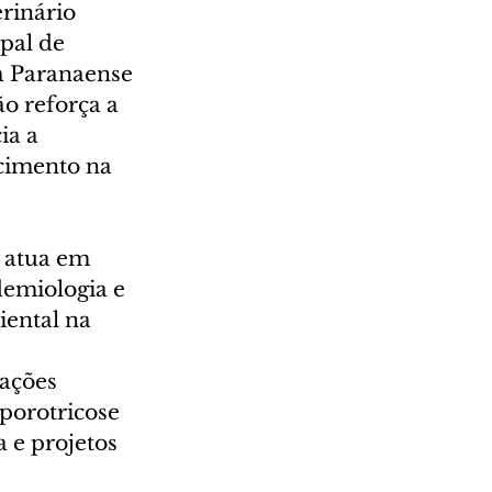
rinário 
pal de 
a Paranaense 
o reforça a 
ia a 
cimento na 
 atua em 
demiologia e 
ental na 
ações 
porotricose 
 e projetos 