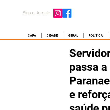
Siga o Jornale
CAPA
CIDADE
GERAL
POLÍTICA
Servido
passa a
Paranae
e refor
saúde p