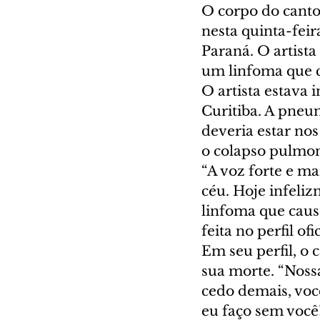
O corpo do canto
nesta quinta-feir
Paraná. O artista
um linfoma que 
O artista estava 
Curitiba. A pneu
deveria estar nos
o colapso pulmon
“A voz forte e m
céu. Hoje infeli
linfoma que caus
feita no perfil of
Em seu perfil, o
sua morte. “Nossa
cedo demais, voc
eu faço sem você