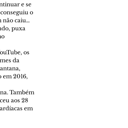
tinuar e se 
 conseguiu o 
m não caiu… 
ndo, puxa 
mo 
YouTube, os 
omes da 
antana, 
 em 2016, 
mana. Também 
eceu aos 28 
cardíacas em 