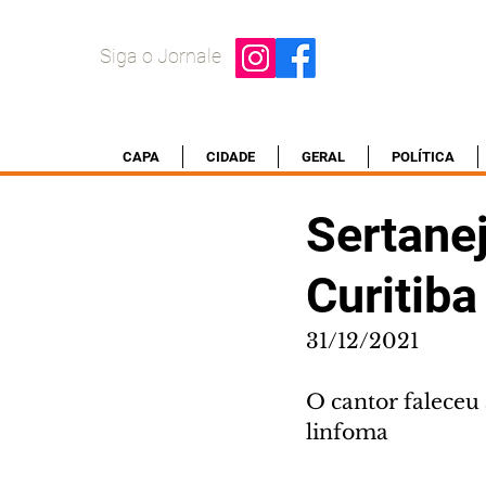
Siga o Jornale
CAPA
CIDADE
GERAL
POLÍTICA
Sertane
Curitiba
31/12/2021
O cantor faleceu 
linfoma 