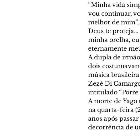
“Minha vida simp
vou continuar, v
melhor de mim”, 
Deus te proteja…
minha orelha, eu
eternamente meu 
A dupla de irmão 
dois costumavam 
música brasileir
Zezé Di Camargo 
intitulado “Porre
A morte de Yago 
na quarta-feira (
anos após passar 
decorrência de 