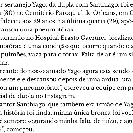
r sertanejo Yago, da dupla com Santhiago, foi 
a (30) no Cemitério Paroquial de Orleans, em C
 faleceu aos 29 anos, na última quarta (29), apó
causou uma pneumotórax.
internado no Hospital Erasto Gaertner, localiz
motórax é uma condição que ocorre quando o a
 pulmões, vaza para o tórax. Falta de ar é um 
ar.
arcante do nosso amado Yago agora está sendo 
zmente ele descansou depois de uma árdua luta
ou um pneumotórax”, escreveu a equipe em pu
icial da dupla no Instagram.
 cantor Santhiago, que também era irmão de Ya
 história foi linda, minha única bronca foi você
ê sempre segurando minha falta de juízo, e ag
?”, começou.