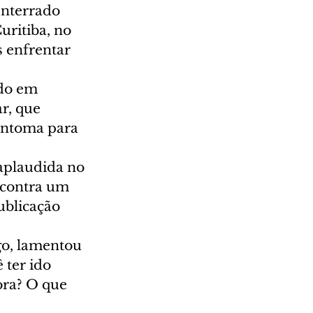
enterrado 
uritiba, no 
s enfrentar 
ado em 
r, que 
sintoma para 
aplaudida no 
 contra um 
blicação 
go, lamentou 
 ter ido 
ora? O que 