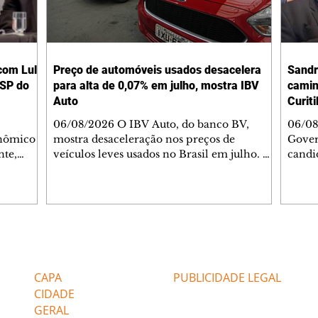
com Lula
Preço de automóveis usados desacelera
Sandr
 SP do
para alta de 0,07% em julho, mostra IBV
camin
Auto
Curit
06/08/2026 O IBV Auto, do banco BV,
06/08
onômico
mostra desaceleração nos preços de
Gover
nte,
veículos leves usados no Brasil em julho. O
candi
 do
índice subiu 0,07% no mês, após alta de
(MDB)
ca do
0,57% em junho, marcando a menor
Curi 
do de
variação desde março de 2025. Para o BV,
sexta
o governo
"o dado reforça sinais de acomodação do
apoiad
 sua
mercado de usados após um longo período
tradi
lhões em
de valorização".No ano até julho, o
Curiti
Editorias
Editais Certificados
m volume
indicador avança 3,56%. Em 12 meses, a alta
feira
ro anos
perdeu ritmo para 6,10%, ante 6,87%,
XV de
CAPA
PUBLICIDADE LEGAL
aro. "O
refletindo demanda mais moderada e
CIDADE
preços mais alinha
GERAL