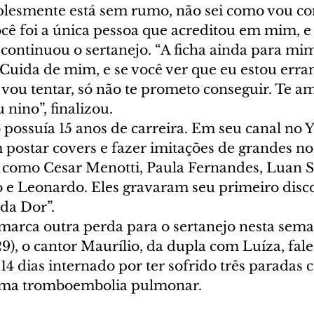
lesmente está sem rumo, não sei como vou con
ocê foi a única pessoa que acreditou em mim, e
continuou o sertanejo. “A ficha ainda para mi
 Cuida de mim, e se você ver que eu estou erra
 vou tentar, só não te prometo conseguir. Te a
nino”, finalizou.
possuía 15 anos de carreira. Em seu canal no 
postar covers e fazer imitações de grandes n
a como Cesar Menotti, Paula Fernandes, Luan S
e Leonardo. Eles gravaram seu primeiro disco
 da Dor”.
marca outra perda para o sertanejo nesta se
29), o cantor Maurílio, da dupla com Luíza, fal
14 dias internado por ter sofrido três paradas 
uma tromboembolia pulmonar.