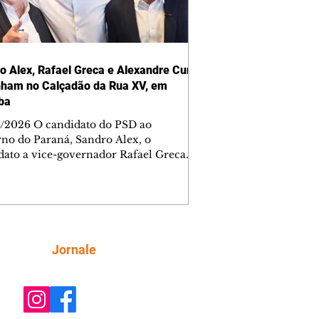
o Alex, Rafael Greca e Alexandre Curi
ham no Calçadão da Rua XV, em
iba
/2026 O candidato do PSD ao
no do Paraná, Sandro Alex, o
dato a vice-governador Rafael Greca
, e o candidato ao Senado, Alexandre
(Republicanos), participam nesta
-feira (7) de uma caminhada com
ores e lideranças políticas no
cional Calçadão da Rua XV, em
ba. Serviço: Data: 7 de agosto, sexta-
Siga
Jornale
 Horário: 10h15 Local: Calçadão da Rua
 Novembro - na Praça Osório -
Curitiba - PR Foto: Redes Sociais/Facebook