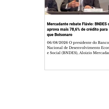
Mercadante rebate Flávio: BNDES 
aprova mais 78,6% de crédito para
que Bolsonaro
06/08/2026 O presidente do Banco
Nacional de Desenvolvimento Ec
e Social (BNDES), Aloizio Mercada
rebateu no domingo, 2, declarações
candidato à Presidência da Repúbli
PL, Flávio Bolsonaro, de que o Esta
São Paulo teria sido boicotado pel
Lula. O executivo informou que, na
gestão, o banco aprovou R$ 163 bi
Contato comercial
operações de crédito no Estado, u
mmjornale@gmail.com
78,6% superior ao liberado nos quat
Telefone: (41) 99978-9956
do governo anterior, de Jair Bolson
Redação