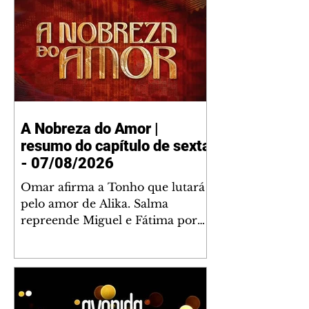
A Nobreza do Amor |
resumo do capítulo de sexta
- 07/08/2026
Omar afirma a Tonho que lutará
pelo amor de Alika. Salma
repreende Miguel e Fátima por
terem sido rudes com Omar.
Maria Helena aconselha Manoel
sobre seu namoro com Ana
Maria. Pressionado, Bakari revela
a Jendal que Chinua esteve em