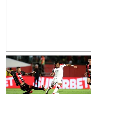
especial de sua nova aeronave. O
cantor compartilhou nesta
quinta-feira, 6, registros do
jatinho recém-adquirido e
mostrou que decidiu personalizar
o espaço com uma ilustração que
reúne Virginia Fonseca e os três
filhos que eles tiveram juntos:
Maria Alice, Maria Flor e José
Leonardo. Na imagem, aparecem
os apelidos dos integrantes da
família, entre eles "Papai",
"Mamãe",
Athletico é atropelado pelo
Vitória e está fora da Copa
do Brasil