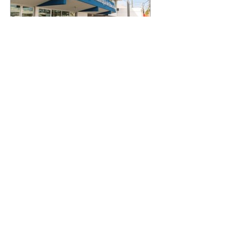
São José dos Pinhais
alcança maior nota da
história no Ideb e avança na
qualidade da educação
07/08/2026 A Rede Municipal de
Ensino de São José dos Pinhais
alcançou a maior nota de sua
história no Índice de
Desenvolvimento da Educação
Básica (Ideb), com resultado de
6,3. O desempenho corresponde
ao ano de 2025 e foi divulgado
pelo Ministério da Educação
(MEC), por meio do Instituto