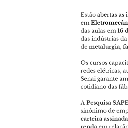
Estão 
abertas as 
em 
Eletromecân
das aulas em 
16 
das indústrias da
de 
metalurgia
, 
f
Os cursos capaci
redes elétricas, 
Senai garante a
cotidiano das fá
A 
Pesquisa SAP
sinônimo de empr
carteira assinada
renda
 em relaçã