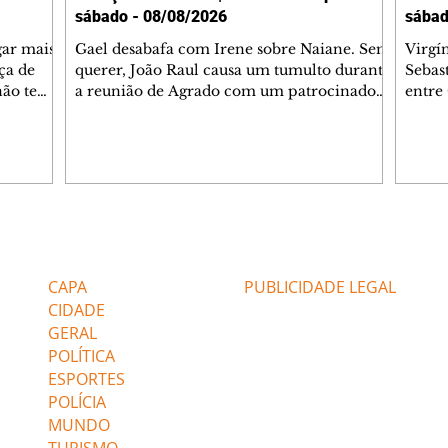
sábado - 08/08/2026
sábad
gar mais
Gael desabafa com Irene sobre Naiane. Sem
Virgí
ça de
querer, João Raul causa um tumulto durante
Sebas
 não tem
a reunião de Agrado com um patrocinador.
entre
ia.
Zilá orienta Osmar a seguir Cinara, que
que B
ão de
percebe a movimentação e alerta Ronei.
nega 
ntino
Palhares confronta Cinara sobre a
Tonho
aproximação com Ronei. Eduarda pensa
a fam
una no
em pedir a Valéria para ficar com Sol. Gael
com O
a. Dora
decide terminar com Naiane. João Raul
e é d
m
inventa para Agrado que não está
comen
Editorias
Editais Certificados
Lyris
conseguindo conviver com seu sucesso, e
tungs
urante de
termina o relacionamento dos dois.
Dióge
CAPA
PUBLICIDADE LEGAL
CIDADE
GERAL
POLÍTICA
ESPORTES
POLÍCIA
MUNDO