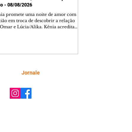
o - 08/08/2026
nia promete uma noite de amor com
tião em troca de descobrir a relação
 Omar e Lúcia/Alika. Kênia acredita
inta esteja mesmo ao lado de Jendal, e
o convite para jantar com os dois.
 desabafa com Casemiro e conta que
ília de Lúcia/Alika tem uma dívida
mar. Ana Maria vai à casa de Manoel
estratada por Fortunato. José e Omar
tam sobre a possível jazida de
Siga
Jornale
tênio na região. Virgínia provoca
nes na frente de Marta. Binta s