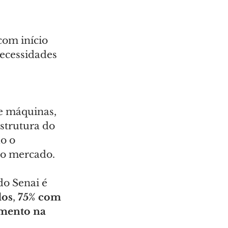
 com início 
necessidades 
e máquinas, 
strutura do 
o o 
 o mercado.
do Senai é 
dos
, 
75% com 
mento na 