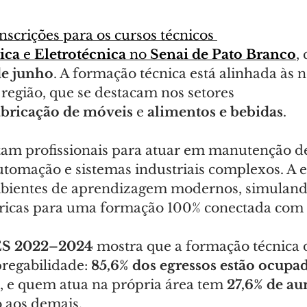
inscrições para os cursos técnicos 
ica
 e 
Eletrotécnica
 no 
Senai de Pato Branco
,
de junho
. A formação técnica está alinhada às 
 região, que se destacam nos setores 
abricação de móveis
 e 
alimentos e bebidas
.
tam profissionais para atuar em manutenção d
automação e sistemas industriais complexos. A e
mbientes de aprendizagem modernos, simuland
bricas para uma formação 100% conectada com
ES 2022–2024
 mostra que a formação técnica 
egabilidade: 
85,6% dos egressos estão ocupa
, e quem atua na própria área tem 
27,6% de au
o aos demais.