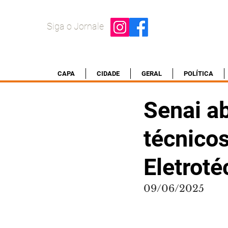
Siga o Jornale
CAPA
CIDADE
GERAL
POLÍTICA
Senai ab
técnico
Eletrot
09/06/2025