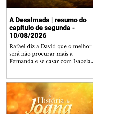
A Desalmada | resumo do
capítulo de segunda -
10/08/2026
Rafael diz a David que o melhor
será não procurar mais a
Fernanda e se casar com Isabela.
Júlia diz a Otávio que sua esposa
desconfia que ele tem uma
amante. Diante do túmulo de
Santiago, Fernanda diz que quer
justiça para ele mas, ao mesmo
tempo, se apaixonou por Rafael.
Martina critica David por ainda
não conhecer Clara e Sandra.
Fernanda confessa a Joana que
não consegue parar de pensar em