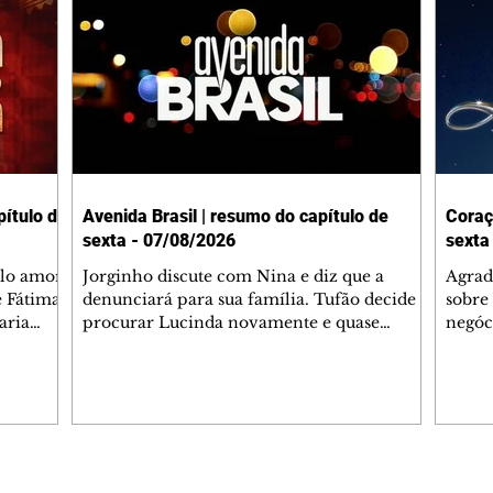
ítulo de
Avenida Brasil | resumo do capítulo de
Coraç
sexta - 07/08/2026
sexta
elo amor
Jorginho discute com Nina e diz que a
Agrad
e Fátima
denunciará para sua família. Tufão decide
sobre 
aria
procurar Lucinda novamente e quase
negóc
u
encontra Nina no lixão. Débora se
Janet
do,
preocupa com Jorginho. Monalisa pede que
Verôn
esteve
Olenka não a deixe sozinha. Tufão
inform
 Alika o
encontra Jorginho e o leva para casa. Max é
procu
. Chinua
hostil com Carminha. Diógenes se irrita
que e
quando Tavinho diz que não negociará o
decep
 Pascoal
passe de Roni por causa de sua sexualidade.
que s
Editorias
Editais Certificados