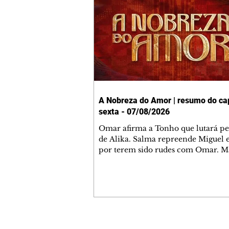
A Nobreza do Amor | resumo do cap
sexta - 07/08/2026
Omar afirma a Tonho que lutará p
de Alika. Salma repreende Miguel 
por terem sido rudes com Omar. M
Helena aconselha Manoel sobre se
namoro com Ana Maria. Pressiona
Bakari revela a Jendal que Chinua 
em terras inimigas. Omar pede que
acompanhe até a agência bancária
alerta Dumi, Akin e Ladisa sobre as
desconfianças de Jendal, que sonda