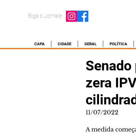
Siga o Jornale
CAPA
CIDADE
GERAL
POLÍTICA
Senado 
zera IP
cilindra
11/07/2022
A medida começa a