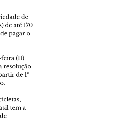
iedade de 
) de até 170 
de pagar o 
eira (11) 
a resolução 
rtir de 1º 
o.
cletas, 
sil tem a 
de 