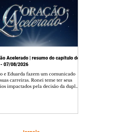
ão Acelerado | resumo do capítulo de
 - 07/08/2026
o e Eduarda fazem um comunicado
suas carreiras. Ronei teme ter seus
ios impactados pela decisão da dupla.
e decide prestar queixa contra
ica. Gael descobre que Naiane passou
ações sigilosas para Talita. Ronei
ra Verônica novamente e descobre
la deixou Bom Retorno. Gael se
ciona com Naiane. Valéria anuncia
e mudará de país, e Eduarda se