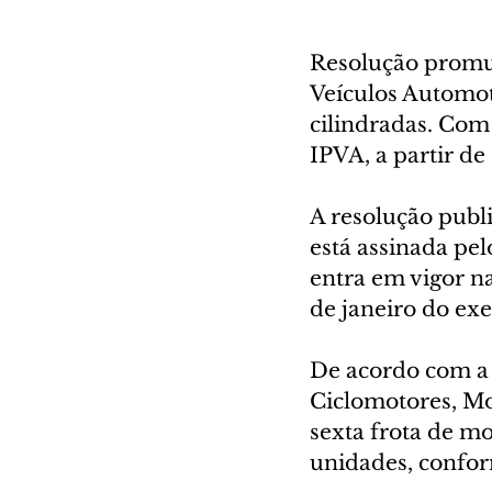
Resolução promul
Veículos Automoto
cilindradas. Com 
IPVA, a partir de
A resolução publi
está assinada pe
entra em vigor na
de janeiro do exe
De acordo com a A
Ciclomotores, Mot
sexta frota de m
unidades, confor