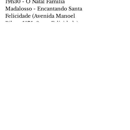
19h30 - O Natal Família 
Madalosso - Encantando Santa 
Felicidade (Avenida Manoel 
Ribas, 5875, Santa Felicidade)
19h30 - Música no Memorial de 
Curitiba com Gêneses - 
Orquestra de Metais e 
Percussão (Rua Dr. Claudino 
dos Santos, 79, Largo da Ordem)
19h30 - Início das 
apresentações da Ópera da Cura 
no Memorial Paranista (Rua 
Mateus Leme, 4.700, São 
Lourenço)
20h - Estreia de O Grande 
Circo Místico nas Ruínas de São 
Francisco (Praça João Cândido, 
s/n, São Francisco)