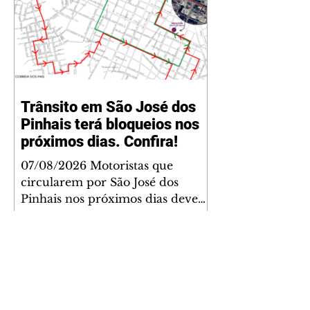
Trânsito em São José dos
Pinhais terá bloqueios nos
próximos dias. Confira!
07/08/2026 Motoristas que
circularem por São José dos
Pinhais nos próximos dias devem
ficar atentos às alterações no
trânsito. O Departamento
Municipal de Trânsito
(Demutran), informa que serão
realizados bloqueios temporários
de vias em razão da realização da