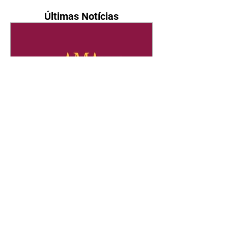
Últimas Notícias
Quem Ama Cuida | resumo
do capítulo de sábado -
08/08/2026
Suely avisa a Ademir para não
chegar mais perto dela. Nancy
sente a indiferença de Camilo.
Tiago diz a Ingrid que ela não
tem competência para presidir a
joalheria. André conta a Pedro