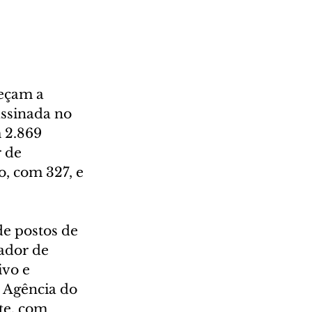
eçam a 
ssinada no 
 2.869 
 de 
, com 327, e 
e postos de 
ador de 
vo e 
a Agência do 
te, com 