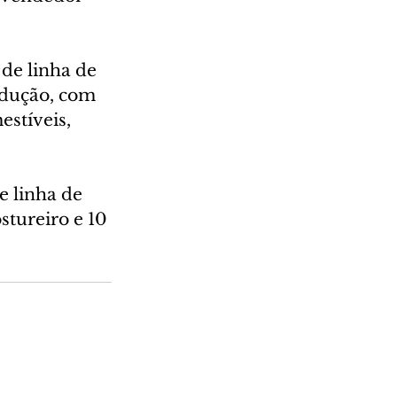
de linha de 
odução, com 
stíveis, 
 linha de 
tureiro e 10 