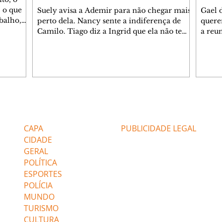
 o que
Suely avisa a Ademir para não chegar mais
Gael 
balho,
perto dela. Nancy sente a indiferença de
quere
studo
Camilo. Tiago diz a Ingrid que ela não tem
a reu
da nossa
competência para presidir a joalheria.
Zilá 
miliano
André conta a Pedro que a associação de
perce
r Franco
advogados expulsou Ademir. Laurentino
Palha
ir
contrata Adriana para servir no
aprox
 e
restaurante. Adriana vê Pedro e Bruna no
em pe
-0645.
restaurante. Bruna provoca Adriana. Dora
decid
através
pede ajuda a André para marcar um
inven
Editorias
Editais Certificados
encontro com Suely. Adriana diz a Lyris
conse
que está feliz trabalhando no restaurante de
termi
CAPA
PUBLICIDADE LEGAL
Nanc
CIDADE
GERAL
POLÍTICA
ESPORTES
POLÍCIA
MUNDO
TURISMO
CULTURA