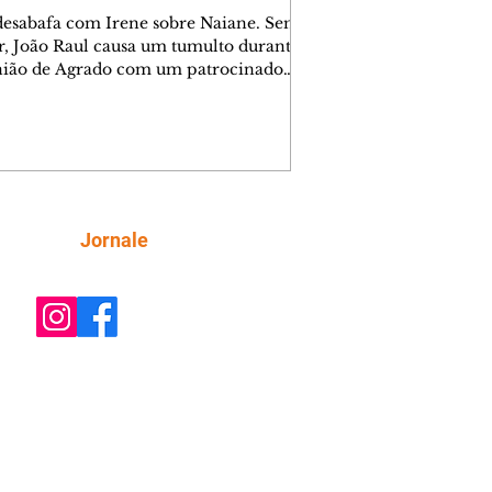
desabafa com Irene sobre Naiane. Sem
r, João Raul causa um tumulto durante
nião de Agrado com um patrocinador.
orienta Osmar a seguir Cinara, que
be a movimentação e alerta Ronei.
res confronta Cinara sobre a
imação com Ronei. Eduarda pensa
dir a Valéria para ficar com Sol. Gael
e terminar com Naiane. João Raul
ta para Agrado que não está
Siga
Jornale
guindo conviver com seu sucesso, e
na o relacionamento dos dois.