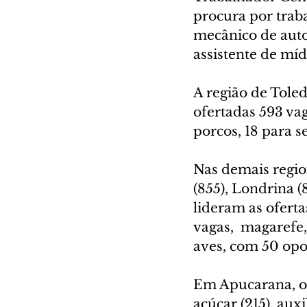
procura por traba
mecânico de autom
assistente de míd
A região de Tole
ofertadas 593 vag
porcos, 18 para s
Nas demais region
(855), Londrina 
lideram as oferta
vagas,  magarefe,
aves, com 50 opo
Em Apucarana, os
açúcar (215), aux