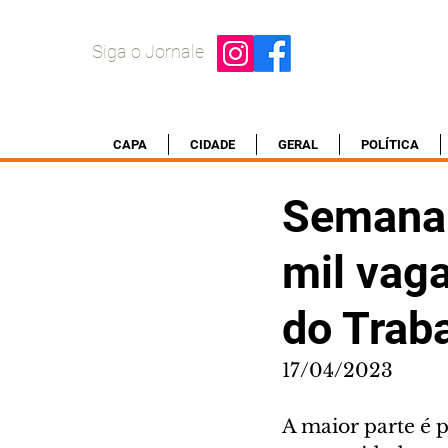
Siga o Jornale
CAPA
CIDADE
GERAL
POLÍTICA
Semana 
mil vag
do Trab
17/04/2023
A maior parte é p