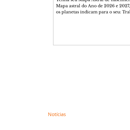
Mapa astral do Ano de 2026 e 2027,
os planetas indicam para o seu: Tra
Amor, Dinheiro, Saúde e Família. E
com 35 páginas. Adquira já através 
loja virtual ou na loja física: rua E
Perneta 30 – loja 21 – galeria Ceza
– centro – Curitiba. Você pode ped
também através do nosso Whatsapp
receber seu livro virtual: (41) 99719
Escute o programa Bom Dia Astral 
Contato comercial
da Rádio Cultura AM 930 e t
mmjornale@gmail.com
Telefone: (41) 99978-9956
Redação
E-mail:
redacaojornale@gmail.com
Site de
Notícias
de Curitiba / Paraná