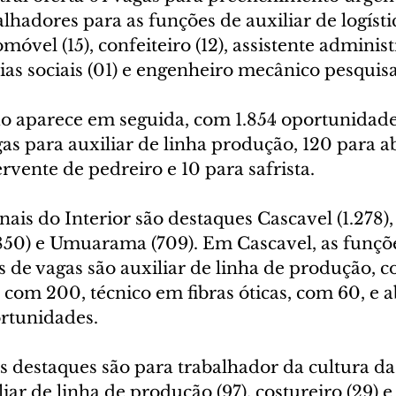
lhadores para as funções de auxiliar de logística
óvel (15), confeiteiro (12), assistente administr
ias sociais (01) e engenheiro mecânico pesquisa
do aparece em seguida, com 1.854 oportunidade
as para auxiliar de linha produção, 120 para a
ervente de pedreiro e 10 para safrista.
ais do Interior são destaques Cascavel (1.278)
(850) e Umuarama (709). Em Cascavel, as funçõ
s de vagas são auxiliar de linha de produção, c
 com 200, técnico em fibras óticas, com 60, e 
rtunidades.
 destaques são para trabalhador da cultura d
iliar de linha de produção (97), costureiro (29) 