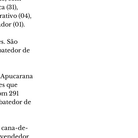
 (31), 
ativo (04), 
dor (01).
s. São 
batedor de 
, Apucarana 
es que 
om 291 
abatedor de 
a cana-de-
e vendedor 