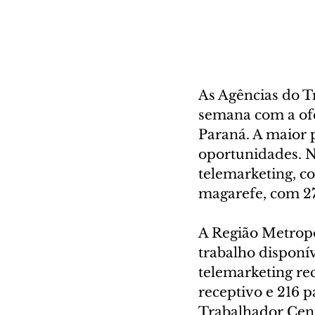
As Agências do T
semana com a ofe
Paraná. A maior p
oportunidades. N
telemarketing, c
magarefe, com 2
A Região Metropo
trabalho disponív
telemarketing rec
receptivo e 216 p
Trabalhador Cent