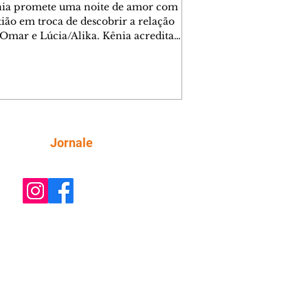
nia promete uma noite de amor com
tião em troca de descobrir a relação
 Omar e Lúcia/Alika. Kênia acredita
inta esteja mesmo ao lado de Jendal, e
o convite para jantar com os dois.
 desabafa com Casemiro e conta que
ília de Lúcia/Alika tem uma dívida
mar. Ana Maria vai à casa de Manoel
estratada por Fortunato. José e Omar
tam sobre a possível jazida de
Siga
Jornale
tênio na região. Virgínia provoca
nes na frente de Marta. Binta s