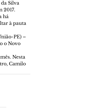
da Silva 
m 2017.
a há 
tar à pauta 
União-PE) – 
o o Novo 
 mês. Nesta 
tro, Camilo 