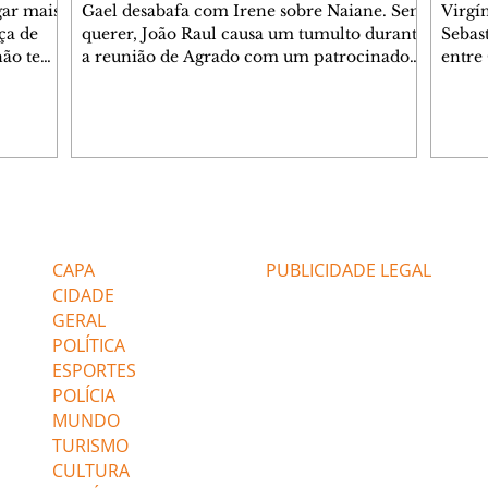
gar mais
Gael desabafa com Irene sobre Naiane. Sem
Virgí
ça de
querer, João Raul causa um tumulto durante
Sebas
 não tem
a reunião de Agrado com um patrocinador.
entre
ia.
Zilá orienta Osmar a seguir Cinara, que
que B
ão de
percebe a movimentação e alerta Ronei.
nega 
ntino
Palhares confronta Cinara sobre a
Tonho
aproximação com Ronei. Eduarda pensa
a fam
una no
em pedir a Valéria para ficar com Sol. Gael
com O
a. Dora
decide terminar com Naiane. João Raul
e é d
m
inventa para Agrado que não está
comen
Editorias
Editais Certificados
Lyris
conseguindo conviver com seu sucesso, e
tungs
urante de
termina o relacionamento dos dois.
Dióge
CAPA
PUBLICIDADE LEGAL
CIDADE
GERAL
POLÍTICA
ESPORTES
POLÍCIA
MUNDO
TURISMO
CULTURA