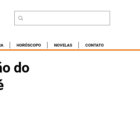
RA
HORÓSCOPO
NOVELAS
CONTATO
ão do
é