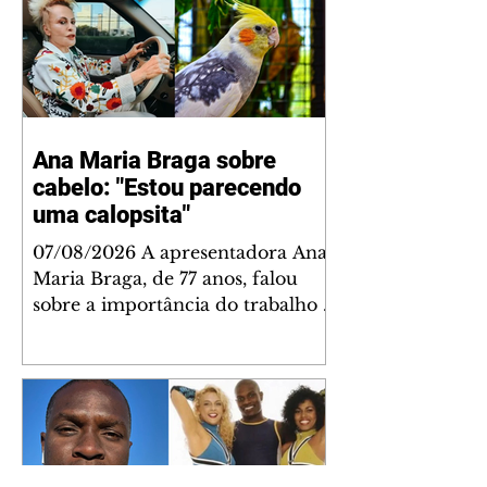
Ana Maria Braga sobre
cabelo: "Estou parecendo
uma calopsita"
07/08/2026 A apresentadora Ana
Maria Braga, de 77 anos, falou
sobre a importância do trabalho e
o que ele representa em sua vida.
A veterana chegou à TV Globo
em 1999 e continua fazendo
sucesso no período matinal. A
comunicadora global começou o
papo descontraído, gravado por
seu esposo, o jornalista Fábio