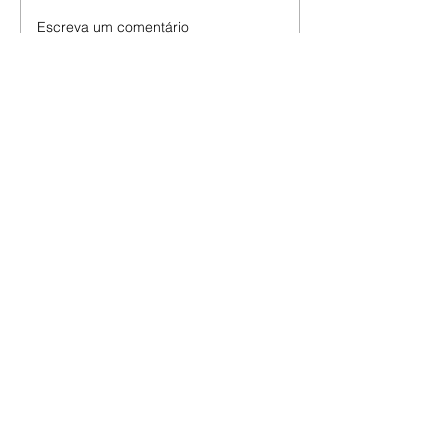
Escreva um comentário
Últimas Notícias
Ana Maria Braga sobre
cabelo: "Estou parecendo
uma calopsita"
07/08/2026 A apresentadora Ana
Maria Braga, de 77 anos, falou
sobre a importância do trabalho e