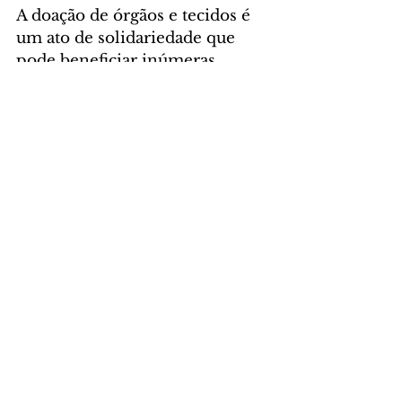
A doação de órgãos e tecidos é 
um ato de solidariedade que 
pode beneficiar inúmeras 
pessoas. Um único doador pode 
impactar até 8 pacientes. Em 
2025, foram realizados 773 
transplantes, sendo 31 de 
coração. 
Nos dois primeiros meses de 
2026, o número de órgãos 
doado foi de 123. 
Entre esse dado está a realização 
de três transplantes de coração.
Foto: Albari Rosa/Arquivo AEN