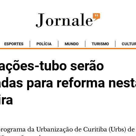
ESPORTES
POLÍCIA
MUNDO
TURISMO
CULTU
tações-tubo serão
adas para reforma nest
ira
programa da Urbanização de Curitiba (Urbs) de