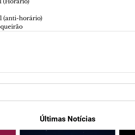
l (Horário)
l (anti-horário)
oqueirão
Últimas Notícias