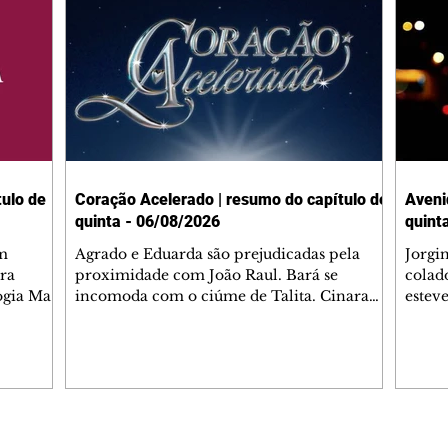
ulo de
Coração Acelerado | resumo do capítulo de
Aveni
quinta - 06/08/2026
quint
m
Agrado e Eduarda são prejudicadas pela
Jorgi
ra
proximidade com João Raul. Bará se
colad
ogia Mau
incomoda com o ciúme de Talita. Cinara
estev
e Rafael
desabafa com Ronei e decide passar uns
infor
dias na casa de Palhares. Agrado pede para
e pro
 casal.
ter uma conversa com Eduarda. Janete
Iran 
 de
confronta Zilá, que garante à irmã que não
Monal
o marido
conhece Verônica. Ronei reconhece uma
Dióge
 seu
possível bolsa de Zilá entre os pertences de
olhei
l
Verônica, e liga para Cinara. Agrado pensa
Verôn