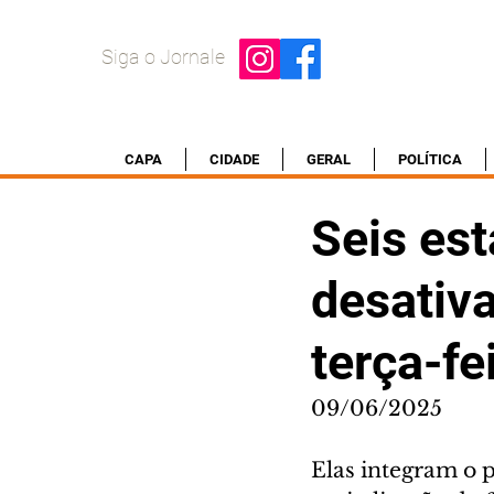
Siga o Jornale
CAPA
CIDADE
GERAL
POLÍTICA
Seis es
desativ
terça-fe
09/06/2025
Elas integram o 