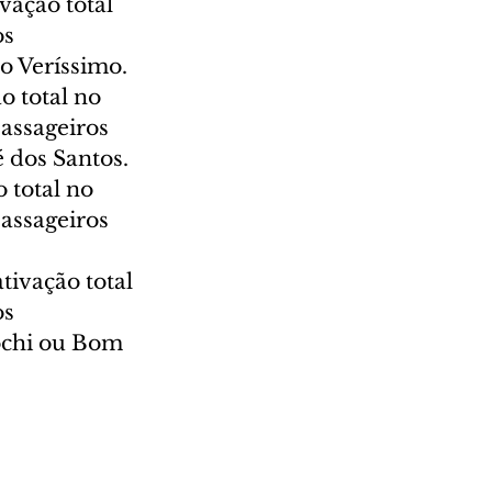
vação total 
s 
co Veríssimo.
o total no 
assageiros 
é dos Santos.
 total no 
assageiros 
ivação total 
s 
ochi ou Bom 