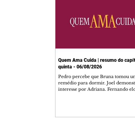
Quem Ama Cuida | resumo do capít
quinta - 06/08/2026
Pedro percebe que Bruna tomou u
remédio para dormir. Joel demonst
interesse por Adriana. Fernando el
Mau. Bia não gosta quando Brigitte 
se sentam à mesa com ela e César,
atrapalhando o jantar romântico do
Bruna se aproveita da preocupação
Pedro com sua saúde para manter 
ao seu lado. Elenice acusa Rosa por
desentendimento com Adriana. Joe