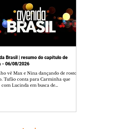
da Brasil | resumo do capítulo de
a - 06/08/2026
nho vê Max e Nina dançando de rosto
o. Tufão conta para Carminha que
e com Lucinda em busca de
mações sobre Rita. Nina despista Max
cura Jorginho, mas não o encontra.
se muda para a casa de Jorginho.
isa pensa em reconquistar Silas.
nes diz a Roni e Leandro que o
ro Tavinho Nunes assistirá ao jogo.
ica e Noêmia perseguem Cadinho na