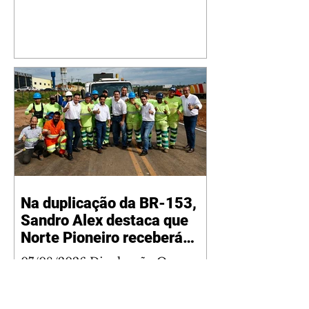
Na duplicação da BR-153,
Sandro Alex destaca que
Norte Pioneiro receberá
grandes investimentos
07/08/2026 Divulgação O
rodoviários
candidato do PSD ao Governo do
Paraná, Sandro Alex, visitou nesta