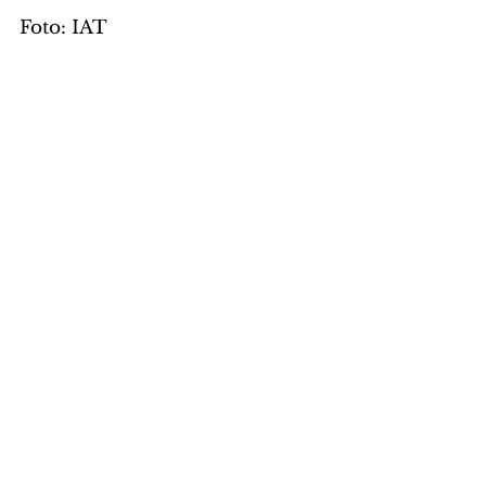
Foto: IAT
GERAL
Comentários
Escreva um comentário
Últimas Notícias